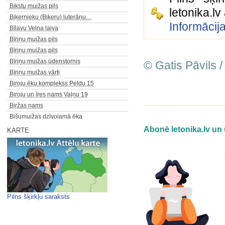
Bikstu muižas pils
letonika.l
Biķernieku (Biķeru) luterāņu…
Informācij
Bīlavu Velna laiva
Bīriņu muižas pils
Bīriņu muižas pils
Bīriņu muižas ūdenstornis
© Gatis Pāvils /
Bīriņu muižas vārti
Biroju ēku komplekss Peldu 15
Biroju un īres nams Vaļņu 19
Biržas nams
Bišumuižas dzīvojamā ēka
Blankenfeldes muižas kalpu…
Abonē letonika.lv un 
KARTE
Blankenfeldes muižas klēts…
Blankenfeldes muižas kungu māja
Blankenfeldes muižas kungu māja
Bloka muižiņas dzīvojamā ēka
Blusu ala
Blusu ala
Pilns šķirkļu saraksts
Boju muižas pils
Bolēnu Acu avots (Dzīvības,…