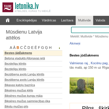
Beļavas muižas kungu māja…
Bendzoļu vējdzirnavas
Bēnes muižas ūdensdzirnavas
Enciklopēdijas
Vārdnīcas
Lasītava
Multivide
Valoda
Bēnes tilts
Berga bazārs (Marijas 13,…
Mūsdienu Latvija
Bērvircavas muižas kungu māja
Meklēt: Multivide * Mūsdienu 
attēlos
Bērzenes avots
Bērzgales Sv. Annas katoļu…
Akmeņi
A
Ā
B
C
Č
D
E
Ē
F
G
Ģ
H
Bērzmuižas muižas kungu māja
Bestes jūdžakmens
Bestes jūdžakmens
Betona viadukts Altonavas ielā
Valmieras raj.
,
Kocēnu pag.
Bezdelīgu klintis
tās malā, ap 150 m uz Rīga
Bezdelīgu klintis
Bezdibeņa avots Laņģu klintīs
Bezdibeņa avots Laņģu klintīs
Bikavas katoļu baznīca
Biksēres muižas klēts
Biksēres muižas kungu māja
Biksēres muižas saimniecības ēka
Bikstu muižas pils
Pilns šķi