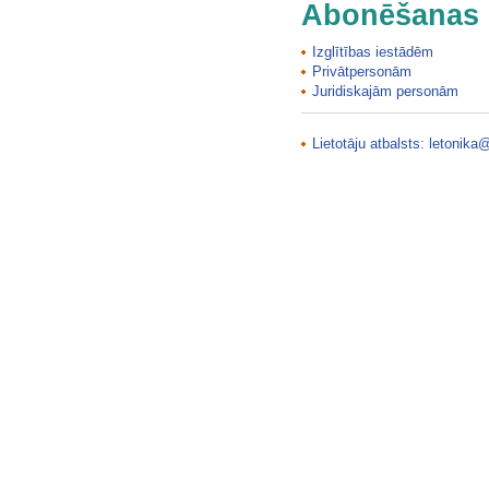
Abonēšanas 
Brunavas katoļu baznīca
Bruņas muižas kungu māja
Izglītības iestādēm
Bruzilu vējdzirnavas
Privātpersonām
Juridiskajām personām
Bukmuižas Sv. Ludvika katoļu…
Buļu iezis
Buļu ieža ūdenskritums
Lietotāju atbalsts:
letonika@
Buļu mazā ala
Burtnieku (Kalna) vējdzirnavas
Burtnieku ezera klintis
Burtnieku luterāņu baznīca
Burtnieku luterāņu baznīca
Burtnieku mācītājmuižas…
Burtnieku muižas pārvaldnieka…
Burtnieku parks
Burtnieku Veco kapu kapliča