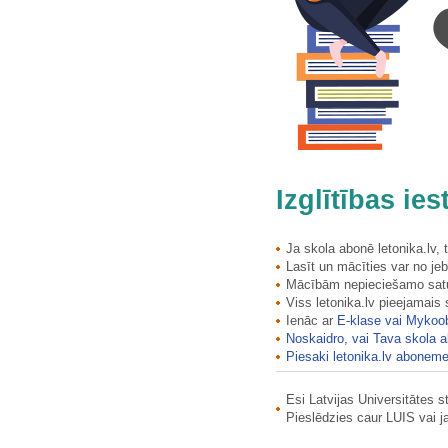
Bolēnu Acu avots (Dzīvības,…
Bonaventūras muižiņas…
Borherta (Grāves) muižiņas…
Borīšu kalna (Ormaņkalna)…
Bormaņmuižas (Trapenes) kungu…
Bormaņmuižas stallis (Trapenes…
Bornes baznīca Brīvdabas muzejā
Bornes baznīca Brīvdabas muzejā
Bornsmindes muižas pils
Izglītības ie
Braki - R. Blaumaņa dzīves vieta
Braki - R. Blaumaņa dzīves vieta
Bramberģes muižas kungu māja
Ja skola abonē letonika.lv,
Lasīt un mācīties var no jeb
Bramberģes muižas vārti
Mācībām nepieciešamo saturu
Bramberģes muižas vārti
Viss letonika.lv pieejamais
Braslavas parka vārti Nr. 1
Ienāc ar
E-klase vai Mykoo
Braslavas parka vārti Nr. 2
Noskaidro, vai Tava skola a
Brīdagas krogs
Piesaki letonika.lv aboneme
Briedīšu iezis
Esi Latvijas Universitātes 
Briņķu - Pedvāles muižas…
Pieslēdzies caur LUIS vai 
Bronzas strūklaka "Nimfa"
Bruknas muižas pils