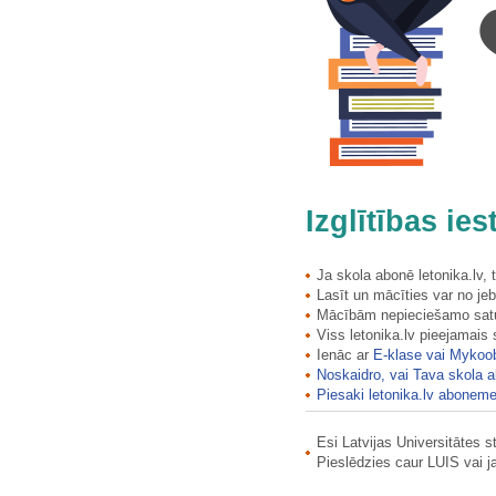
Grenču deviņgadīgā skola
Grindeļa kapliča
Grīvaišu krogs
Grīviņu iezis (Sarkanās…
Grīziņkalns
Grobiņas pilskalns ar…
Grobiņas viduslaiku pils ar…
Grotkaltiņu kūts
Gudenieku kadiķu audze
Izglītības ie
Gudenieku kadiķu audze
Gūdu (Gaviļu, Tālskata) klintis
Gūdu (Gaviļu, Tālskata) klintis
Ja skola abonē letonika.lv,
Lasīt un mācīties var no jeb
Gudzonu ala
Mācībām nepieciešamo saturu
Gulbenes dzelzceļa stacija
Viss letonika.lv pieejamais
Gulbenes dzelzceļa stacija
Ienāc ar
E-klase vai Mykoo
Gulbju krustakmens (Tabakdoze)
Noskaidro, vai Tava skola a
Gūtmaņa ala
Piesaki letonika.lv aboneme
Gūtmaņa ala (Gūtmaņala)
Esi Latvijas Universitātes 
Gūtmaņa ala (Gūtmaņala)
Pieslēdzies caur LUIS vai 