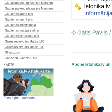
Gaujas palieņu pļavas pie Marsiem
letonika.l
Gaujas palieņu pļavas pie Marsiem
Informācij
Gaujienas jaunā pils
Gaujienas jaunā pils
Gaujienas mācītājmāja
Gaujienas muižas staļļi un…
© Gatis Pāvils /
Gaujienas viduslaiku pils
Gāzes rezervuārs Matīsa 106
Gāzes rezervuārs Matīsa 108
Glika ozols I
Gobdziņu (Gobziņu) ala
Gobdziņu klintis
Abonē letonika.lv un 
KARTE
Gornejiešu (Gornajašu,…
Gostiņu luterāņu baznīca
Gosupes "velns"
Grāmatrūpnieku arodbiedrības…
Grašu muižas pils
Grebenščikova (Pomoras)…
Pilns šķirkļu saraksts
Grebenščikova (Pomoras)…
Grebļa kalns (Šķaunes oss, Āža…