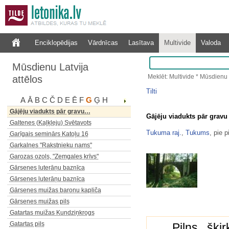
Gaiļukalna kadiķu audzes
Gaiļukalna kadiķu audzes
Gājēju akmens mūra tilts…
Enciklopēdijas
Vārdnīcas
Lasītava
Multivide
Valoda
Gājēju koka tilts pār Rīvu…
Gājēju koka tilts pār Rīvu…
Mūsdienu Latvija
Gājēju mūra tilts pie…
Meklēt: Multivide * Mūsdienu 
attēlos
Gājēju tilts pār Gauju Valmierā
Gājēju tilts pār Ogri Ogres…
Tilti
A
Ā
B
C
Č
D
E
Ē
F
G
Ģ
H
Gājēju tilts pār pilsētas…
Gājēju viadukts pār gravu…
Gājēju viadukts pār gravu
Galtenes (Kaļķleju) Svētavots
Tukuma raj.
,
Tukums
, pie 
Garīgais seminārs Katoļu 16
Garkalnes "Rakstnieku nams"
Garozas ozols, "Zemgales krīvs"
Gārsenes luterāņu baznīca
Gārsenes luterāņu baznīca
Gārsenes muižas baronu kapliča
Gārsenes muižas pils
Gatartas muižas Kundziņkrogs
Gatartas pils
Pilns šķi