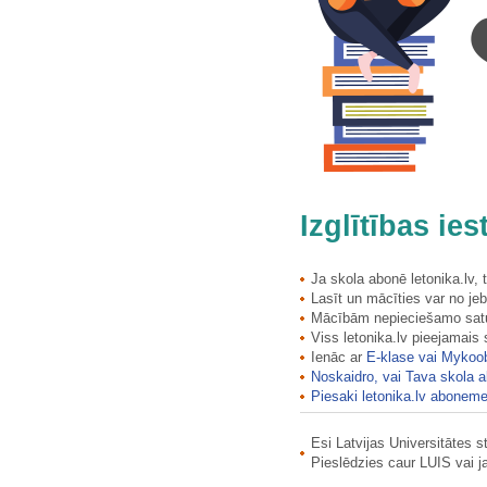
Izglītības ie
Ja skola abonē letonika.lv,
Lasīt un mācīties var no jeb
Mācībām nepieciešamo saturu
Viss letonika.lv pieejamais
Ienāc ar
E-klase vai Mykoo
Noskaidro, vai Tava skola a
Piesaki letonika.lv aboneme
Esi Latvijas Universitātes 
Pieslēdzies caur LUIS vai 