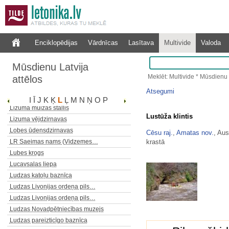
Limbažu vecais pilsētas rātsnams
Limbažu viduslaiku pils
Lindes muižas parks
Lindes muižas vārti
Enciklopēdijas
Vārdnīcas
Lasītava
Multivide
Valoda
Linezers
Līņu klintis
Mūsdienu Latvija
Lītaunīku akmens krāvumi
Meklēt: Multivide * Mūsdienu 
attēlos
Līvbērzes Sv. Jāzepa katoļu…
Atsegumi
Lizuma muižas pils
I
Ī
J
K
Ķ
L
Ļ
M
N
Ņ
O
P
Lizuma muižas stallis
Lustūža klintis
Lizuma vējdzirnavas
Lobes ūdensdzirnavas
Cēsu raj.
,
Amatas nov.
, Au
krastā
LR Saeimas nams (Vidzemes…
Lubes krogs
Lucavsalas liepa
Ludzas katoļu baznīca
Ludzas Livonijas ordeņa pils…
Ludzas Livonijas ordeņa pils…
Ludzas Novadpētniecības muzejs
Ludzas pareizticīgo baznīca