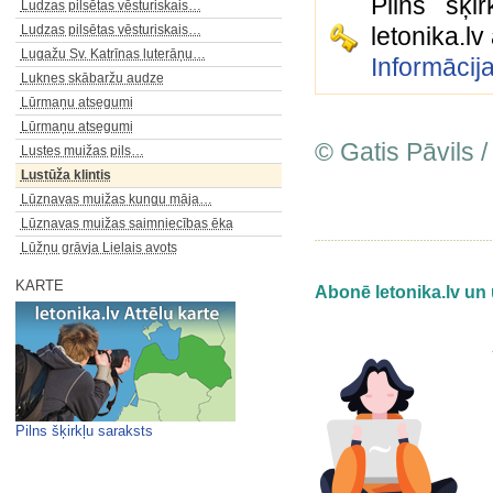
Pilns šķi
Ludzas pilsētas vēsturiskais…
Ludzas pilsētas vēsturiskais…
letonika.l
Lugažu Sv. Katrīnas luterāņu…
Informācij
Luknes skābaržu audze
Lūrmaņu atsegumi
Lūrmaņu atsegumi
© Gatis Pāvils /
Lustes muižas pils…
Lustūža klintis
Lūznavas muižas kungu māja…
Lūznavas muižas saimniecības ēka
Lūžņu grāvja Lielais avots
KARTE
Abonē letonika.lv un 
Pilns šķirkļu saraksts