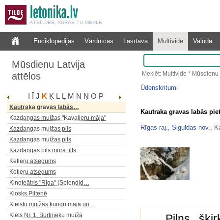
Katlakalna luterāņu baznīca
Katrīnas ceļš Plieņciema kāpā
Katvaru muižas kungu māja
Enciklopēdijas
Vārdnīcas
Lasītava
Multivide
Valoda
Katvaru muižas parks
Katvaru muižas parks
Mūsdienu Latvija
Kaucmindes muižas kungu māja
Meklēt: Multivide * Mūsdienu 
attēlos
Kauguru Brežu dzīvojamā rija
Kaupo kalns
Ūdenskritumi
I
Ī
J
K
Ķ
L
Ļ
M
N
Ņ
O
P
Kaupres pilskalns
Kautraka gravas labās…
Kautraka gravas labās pie
Kazdangas muižas "Kavalieru māja"
Rīgas raj.
,
Siguldas nov.
, K
Kazdangas muižas pils
Kazdangas muižas pils
Kazdangas pils mūra tilts
Ketleru atsegums
Ketleru atsegums
Kinoteātris "Rīga" (Splendid…
Kiosks Piltenē
Kleistu muižas kungu māja un…
Klēts Nr. 1. Burtnieku muižā
Pilns šķi