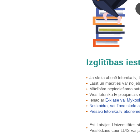
Košraga zvejnieku ciems
Krāčavots
Krāčavots
Krapas pilskalns
Krāslavas aptieka un…
Krāslavas pils (jaunā pils)
Krāslavas Sv. Ludviķa katoļu…
Krāslavas vēstures un mākslas…
Krasta vīksna
Izglītības ie
Kraukļu akmens
Kraukļu ala
Krauļukalna ieža otrais…
Ja skola abonē letonika.lv,
Lasīt un mācīties var no jeb
Krauļukalna ieža pirmais…
Mācībām nepieciešamo saturu
Krematorija Varoņu 3
Viss letonika.lv pieejamais
Krimuldas baznīcas labirints
Ienāc ar
E-klase vai Mykoo
Krimuldas luterāņu baznīca
Noskaidro, vai Tava skola a
Krimuldas luterāņu baznīca
Piesaki letonika.lv aboneme
Krimuldas muižas pansijas ēka…
Esi Latvijas Universitātes 
Krimuldas muižas pārvaldnieka…
Pieslēdzies caur LUIS vai 
Krimuldas muižas pils
Krimuldas muižas stallis