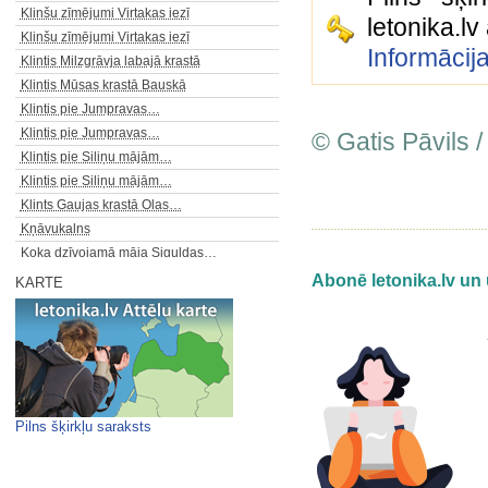
Klinšu zīmējumi Virtakas iezī
letonika.l
Klinšu zīmējumi Virtakas iezī
Informācij
Klintis Milzgrāvja labajā krastā
Klintis Mūsas krastā Bauskā
Klintis pie Jumpravas…
Klintis pie Jumpravas…
© Gatis Pāvils /
Klintis pie Siliņu mājām…
Klintis pie Siliņu mājām…
Klints Gaujas krastā Olas…
Kņāvukalns
Koka dzīvojamā māja Siguldas…
Kokmuiža (Kocēnu muižas pils)
Abonē letonika.lv un 
KARTE
Kokneses viduslaiku pils un…
Kokneses viduslaiku pils un…
Kolkasrags (Kolkas rags)
Kolkasrags (Kolkas rags)
Komercskola Kalpaka bulvārī 13…
Konglomerātu atsegumi Ruņas…
Pilns šķirkļu saraksts
Konglomerātu atsegums…
Konventa sēta