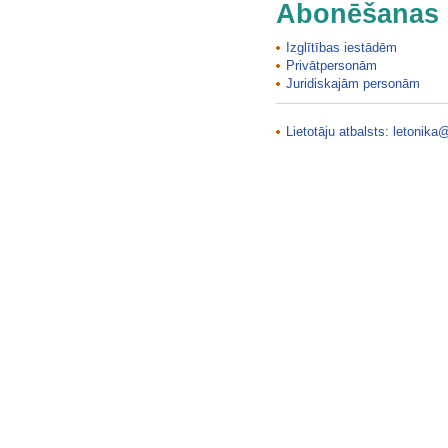
Abonēšanas 
Krimuldas viduslaiku pils
Kristus dzimšanas pareizticīgo…
Izglītības iestādēm
Kroņvircavas muižas "Kavalieru…
Privātpersonām
Juridiskajām personām
Kroņvircavas muižas…
Krūmu čužas atradne, Čužu purvs
Krūmu čužas atradne, Čužu purvs
Lietotāju atbalsts:
letonika@
Krusta līča atsegums
Krusta līča atsegums
Krustakalns (Sigulda)
Krustpils luterāņu baznīca
Krustpils Sv. Nikolaja baznīca…
Krustpils viduslaiku pils
Krustpils viduslaiku pils
Krūtes luterāņu baznīca
Kubeles (Kubalu) skola (muzejs)
Kubeseles ala (Runtiņala)
Kubeseles ala (Runtiņala)
Kubeseles pilskalns
Kubuļu (Korkuļu) strauts ar…
Kubuļu (Korkuļu) strauts ar…