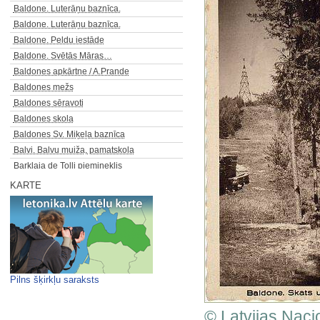
Baldone. Luterāņu baznīca.
Baldone. Luterāņu baznīca.
Baldone. Peldu iestāde
Baldone. Svētās Māras…
Baldones apkārtne / A.Prande
Baldones mežs
Baldones sēravoti
Baldones skola
Baldones Sv. Miķeļa baznīca
Balvi. Balvu muiža, pamatskola
Barklaja de Tolli piemineklis
Basteja bulvāra fragments
KARTE
Basteja bulvāris
Basteja bulvāris
Basteja bulvāris
Basteja bulvāris
Basteja kalns
Bastejbulvāris
Pilns šķirkļu saraksts
Bastejkalna apstādījumi
Bastejkalna apstādījumi
© Latvijas Naci