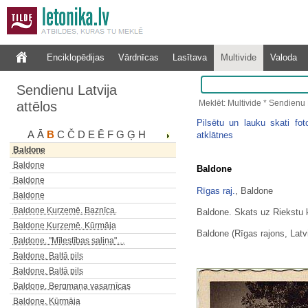
Baldone
Baldone
Baldone
Enciklopēdijas
Vārdnīcas
Lasītava
Multivide
Valoda
Baldone
Baldone
Sendienu Latvija
Baldone
Meklēt: Multivide * Sendienu L
attēlos
Baldone
Baldone
Pilsētu un lauku skati foto
A
Ā
B
C
Č
D
E
Ē
F
G
Ģ
H
Baldone
atklātnes
Baldone
Baldone
Baldone
Baldone
Rīgas raj.
, Baldone
Baldone
Baldone Kurzemē. Baznīca.
Baldone. Skats uz Riekstu 
Baldone Kurzemē. Kūrmāja
Baldone (Rīgas rajons, Latvi
Baldone. "Mīlestības saliņa"…
Baldone. Baltā pils
Baldone. Baltā pils
Baldone. Bergmaņa vasarnīcas
Baldone. Kūrmāja