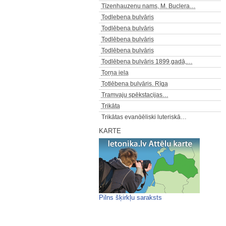
Tīzenhauzenu nams, M. Buclera…
Todlebena bulvāris
Todlēbena bulvāris
Todlēbena bulvāris
Todlēbena bulvāris
Todlēbena bulvāris 1899.gadā,…
Torņa iela
Totlēbena bulvāris. Rīga
Tramvaju spēkstacijas…
Trikāta
Trikātas evaņģēliski luteriskā…
Trīsvienības baznīca,…
KARTE
Trokšņu iela
Trokšņu iela
Trokšņu iela
Trokšņu iela
Trokšņu iela
Trokšņu iela
Pilns šķirkļu saraksts
Trokšņu iela
Trokšņu iela