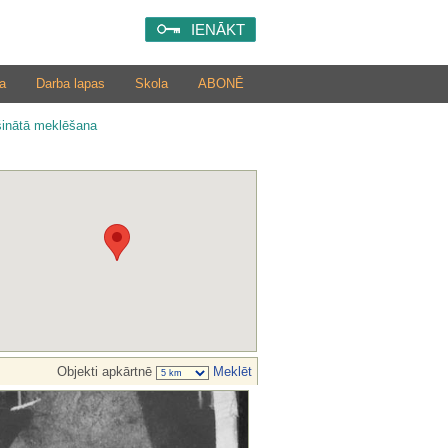
IENĀKT
a
Darba lapas
Skola
ABONĒ
šinātā meklēšana
Objekti apkārtnē
Meklēt