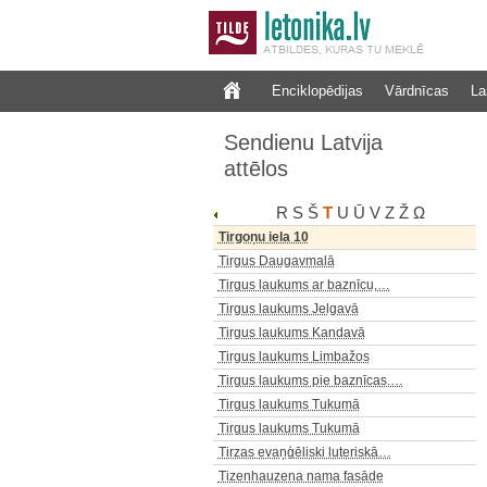
Tilts pār Abavu pie Kandavas
Tilts pār kanālu ziemā
Tilts pār Lielupi pie Bulduriem
Enciklopēdijas
Vārdnīcas
La
Tilts pār Lielupi pie Jelgavas
Tilts pār Ventu pie Kuldīgas
Sendienu Latvija
Tilts pār Ventu pie Kuldīgas
attēlos
Tilts pār Ventu pie Kuldīgas
Tirgoņu iela
R
S
Š
T
U
Ū
V
Z
Ž
Ω
Tirgoņu iela
Tirgoņu iela 10
Tirgus Daugavmalā
Tirgus laukums ar baznīcu,…
Tirgus laukums Jelgavā
Tirgus laukums Kandavā
Tirgus laukums Limbažos
Tirgus laukums pie baznīcas.…
Tirgus laukums Tukumā
Tirgus laukums Tukumā
Tirzas evaņģēliski luteriskā…
Tizenhauzena nama fasāde