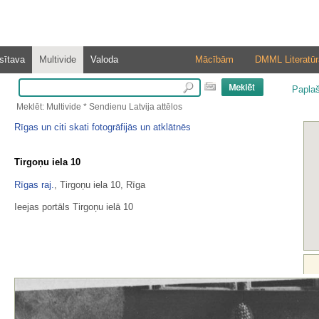
sītava
Multivide
Valoda
Mācībām
DMML Literatūr
Papla
Meklēt: Multivide * Sendienu Latvija attēlos
Rīgas un citi skati fotogrāfijās un atklātnēs
Tirgoņu iela 10
Rīgas raj.
, Tirgoņu iela 10, Rīga
Ieejas portāls Tirgoņu ielā 10