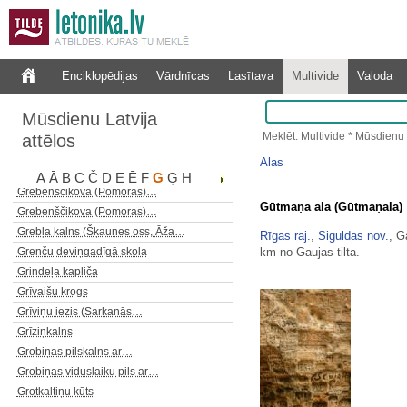
Gāzes rezervuārs Matīsa 108
Glika ozols I
Gobdziņu (Gobziņu) ala
Gobdziņu klintis
Enciklopēdijas
Vārdnīcas
Lasītava
Multivide
Valoda
Gornejiešu (Gornajašu,…
Gostiņu luterāņu baznīca
Mūsdienu Latvija
Gosupes "velns"
Meklēt: Multivide * Mūsdienu 
attēlos
Grāmatrūpnieku arodbiedrības…
Alas
Grašu muižas pils
A
Ā
B
C
Č
D
E
Ē
F
G
Ģ
H
Grebenščikova (Pomoras)…
Gūtmaņa ala (Gūtmaņala)
Grebenščikova (Pomoras)…
Grebļa kalns (Šķaunes oss, Āža…
Rīgas raj.
,
Siguldas nov.
, G
km no Gaujas tilta.
Grenču deviņgadīgā skola
Grindeļa kapliča
Grīvaišu krogs
Grīviņu iezis (Sarkanās…
Grīziņkalns
Grobiņas pilskalns ar…
Grobiņas viduslaiku pils ar…
Grotkaltiņu kūts