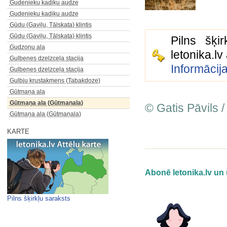
Gudenieku kadiķu audze
Gudenieku kadiķu audze
Gūdu (Gaviļu, Tālskata) klintis
Gūdu (Gaviļu, Tālskata) klintis
Pilns šķi
Gudzonu ala
letonika.l
Gulbenes dzelzceļa stacija
Informācij
Gulbenes dzelzceļa stacija
Gulbju krustakmens (Tabakdoze)
Gūtmaņa ala
Gūtmaņa ala (Gūtmaņala)
© Gatis Pāvils /
Gūtmaņa ala (Gūtmaņala)
KARTE
Abonē letonika.lv un 
Pilns šķirkļu saraksts