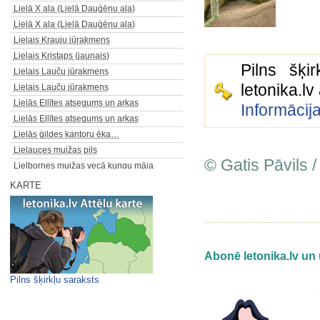
Lielā X ala (Lielā Dauģēnu ala)
Lielā X ala (Lielā Dauģēnu ala)
Lielais Krauju jūrakmens
Lielais Kristaps (jaunais)
Pilns šķi
Lielais Lauču jūrakmens
letonika.l
Lielais Lauču jūrakmens
Lielās Ellītes atsegums un arkas
Informācij
Lielās Ellītes atsegums un arkas
Lielās ģildes kantoru ēka…
Lielauces muižas pils
© Gatis Pāvils /
Lielbornes muižas vecā kungu māja
Lielie Kangari
KARTE
Lielie kapi Miera ielā
Lielīvandes muižas jaunā…
Lielīvandes muižas vecā…
Lielplatones muižas kalpu māja
Abonē letonika.lv un 
Lielplatones muižas kungu māja
Lielrendas Velna laiva
Pilns šķirkļu saraksts
Lielsalacas brāļu draudzes…
Lielstraupes baznīcas krustakmens