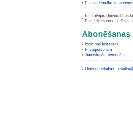
Piesaki letonika.lv aboneme
Liepājas Ziemeļu mols
Liepas iezis (Baltā klints,…
Esi Latvijas Universitātes 
Liepas Lielās Ellītes ala…
Pieslēdzies caur LUIS vai 
Liepas Lielās Ellītes ala…
Abonēšanas 
Liepas Mazās Ellītes ala
Liepas Mazās Ellītes ala
Izglītības iestādēm
Liepeņu senkapi II
Privātpersonām
Liepleju Elku ozoli
Juridiskajām personām
Liepupes luterāņu baznīca
Liepupes luterāņu baznīca
Lietotāju atbalsts:
letonika@
Liepupes muižas kungu māja…
Liepupes muižas kungu māja…
Liepupes pilskalns
Līgatnes Centra kapu kapliča
Līgutu muižas kalpu māja
Līksnas Oglenieku klēts
Līksnas Vissvētās Jēzus Sirds…
Līksnas Vissvētās Jēzus Sirds…
Limbažu pilsētas vēsturiskais…
Limbažu pilsētas vēsturiskais…