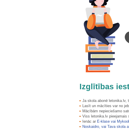
Lielstraupes luterāņu baznīca
Lielstraupes viduslaiku pils
Lielstraupes viduslaiku pils
Lielvārdes baznīcas krustakmens
Lielvārdes muižas klēts
Lielvārdes viduslaiku pils drupas
Liepājas Dienvidu forti
Liepājas Domes ēka Rožu 8
Liepājas dzelzceļa stacija
Liepājas Karostas Ziemeļu…
Liepājas pilsētas vēsturiskais…
Liepājas pilsētas vēsturiskais…
Liepājas Sv. Aleksandra Ņevska…
Liepājas Sv. Jāzepa katoļu…
Izglītības ie
Liepājas Sv. Jāzepa katoļu…
Liepājas Sv. Trīsvienības (Sv.…
Ja skola abonē letonika.lv,
Liepājas Sv. Trīsvienības (Sv.…
Lasīt un mācīties var no jeb
Liepājas Sv. Trīsvienības baznīca
Mācībām nepieciešamo saturu
Liepājas Sv. Trīsvienības baznīca
Viss letonika.lv pieejamais
Ienāc ar
E-klase vai Mykoo
Liepājas Ziemeļu forti
Noskaidro, vai Tava skola a
Liepājas Ziemeļu forti