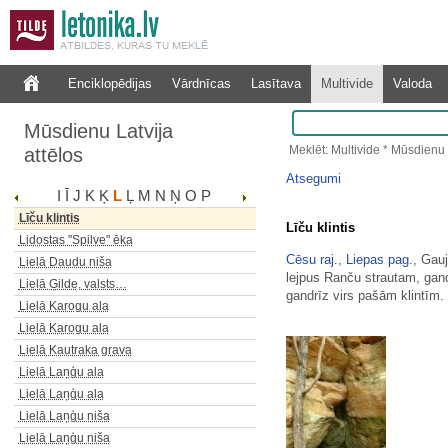
Lībiešu Upurala (lielākā)
Lībiešu Upurala (mazākā)
Lībiešu Upurala (mazākā)
Enciklopēdijas
Vārdnīcas
Lasītava
Multivide
Valoda
Licejs Pils laukumā 2
Līču klinšu aiza ar alām
Mūsdienu Latvija
Līču klinšu aiza ar alām
Meklēt: Multivide * Mūsdienu 
attēlos
Līču klinšu Apakšala
Līču klinšu zīmes
Atsegumi
I
Ī
J
K
Ķ
L
Ļ
M
N
Ņ
O
P
Līču klintis
Līču klintis
Līču klintis
Lidostas "Spilve" ēka
Cēsu raj.
,
Liepas pag.
, Gau
Lielā Daudu niša
lejpus Ranču strautam, gan
Lielā Ģilde, valsts…
gandrīz virs pašām klintīm.
Lielā Karogu ala
Lielā Karogu ala
Lielā Kautraka grava
Lielā Laņģu ala
Lielā Laņģu ala
Lielā Laņģu niša
Lielā Laņģu niša