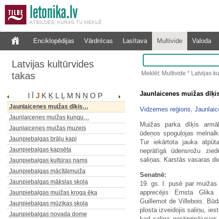
Enciklopēdijas
Vārdnīcas
Lasītava
Multivide
Valoda
Jāņukalniņš
Latvijas kultūrvides
Jaunbirzuļu osis
Meklēt: Multivide * Latvijas k
takas
Jaungrestes dižliepa
Jauniešu māja Kungu ielas…
Jaunlaicenes muižas dīķis
I
Ī
J
K
Ķ
L
Ļ
M
N
Ņ
O
P
Jaunlaicenes muižas baronu…
Jaunlaicenes muižas dīķis…
Vidzemes reģions
,
Jaunlaic
Jaunlaicenes muižas kungu…
Muižas parka dīķis armāks
Jaunlaicenes muižas muzejs
ūdeņos spoguļojas melnalkšņ
Jaunpiebalgas brāļu kapi
Tur iekārtota jauka atpūt
Jaunpiebalgas kapsēta
neprātīgā ūdensrožu zied
saliņas. Karstās vasaras die
Jaunpiebalgas kultūras nams
Jaunpiebalgas mācītājmuiža
Senatnē:
Jaunpiebalgas mākslas skola
19. gs. I. pusē par muižas 
apprecējis Ernsta Glika
Jaunpiebalgas muižas kroga ēka
Guillemot de Villebois. Būd
Jaunpiebalgas mūzikas skola
plosta izveidojis saliņu, ie
Jaunpiebalgas novada dome
kad saliņa nostiprinājusie