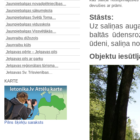
Jaunpiebalgas novadpētniecības…
devušies ar prāmi.
Jaunpiebalgas sākumskola
Stāsts:
Jaunpiebalgas Svētā Toma…
Uz saliņas auga
Jaunpiebalgas vidusskola
Jaunpiebalgas Vissvētākās…
baltās ūdensroz
Jaunraibu dižozols
ūdeni, saliņa n
Jaunraibu kūts
Jelgavas pērle – Jelgavas pils
Objektu iesūtīj
Jelgavas pils ar parku
Jelgavas reģionālais tūrisma…
Jelgavas Sv. Trīsvienības…
Jelgavas tirgus laukums
KARTE
Jelgavas vecpilsēta un koka…
Jelgavas Zinātniskās…
Jelgavas Zinātniskās…
Jelgavas Zinātniskās…
Joda dambis
Joda leja
Pilns šķirkļu saraksts
Jūrmalas parks Liepājā