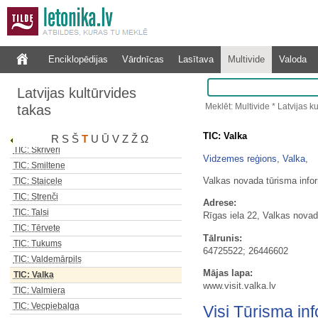
TIC: Rīga, Rātslaukums
TIC: Roja
TIC: Rucava
TIC: Rūjiena
Enciklopēdijas
Vārdnīcas
Lasītava
Multivide
Valoda
TIC: Sabile
TIC: Salacgrīva
Latvijas kultūrvides
TIC: Saldus
Meklēt: Multivide * Latvijas k
takas
TIC: Saulkrasti
TIC: Sigulda
TIC: Valka
R
S
Š
T
U
Ū
V
Z
Ž
Ω
TIC: Skrīveri
Vidzemes reģions
,
Valka
,
TIC: Smiltene
Valkas novada tūrisma infor
TIC: Staicele
TIC: Strenči
Adrese:
TIC: Talsi
Rīgas iela 22, Valkas novad
TIC: Tērvete
Tālrunis:
TIC: Tukums
64725522; 26446602
TIC: Valdemārpils
Mājas lapa:
TIC: Valka
www.visit.valka.lv
TIC: Valmiera
TIC: Vecpiebalga
Visi Tūrisma inf