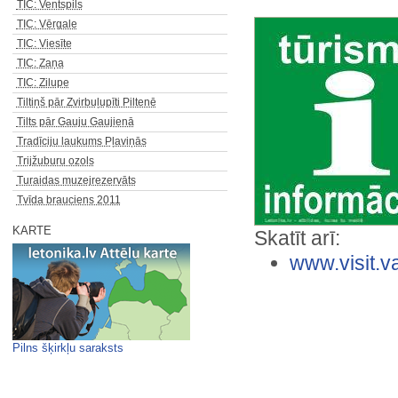
TIC: Ventspils
TIC: Vērgale
TIC: Viesīte
TIC: Zaņa
TIC: Zilupe
Tiltiņš pār Zvirbuļupīti Piltenē
Tilts pār Gauju Gaujienā
Tradīciju laukums Pļaviņās
Trijžuburu ozols
Turaidas muzejrezervāts
Tvīda brauciens 2011
KARTE
Skatīt arī:
www.visit.va
Pilns šķirkļu saraksts