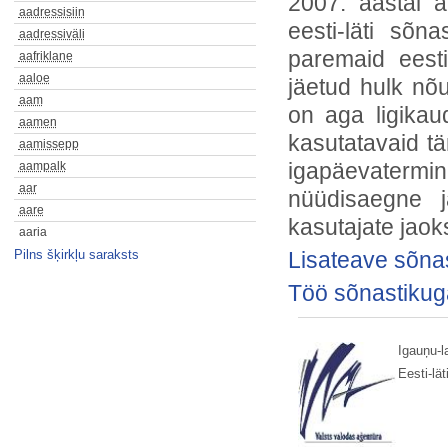
2007. aastal a
aadressisiin
eesti-läti sõn
aadressiväli
paremaid eesti
aafriklane
aaloe
jäetud hulk n
aam
on aga ligikau
aamen
kasutatavaid t
aamissepp
igapäevatermi
aampalk
aar
nüüdisaegne j
aare
kasutajate jaok
aaria
Pilns šķirkļu saraksts
aas
Lisateave sõna
aasialane
Töö sõnastikug
aasima
aasta
aasta-aastalt
Igauņu-l
aastaaeg
Eesti-lä
aastaaruanne
aastakäik
aastakümme