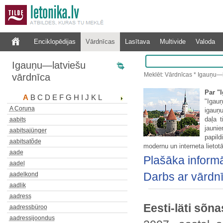
Enciklopēdijas
Vārdnīcas
Lasītava
Multivide
Valoda
Igauņu—latviešu
Meklēt: Vārdnīcas * Igauņu—l
vārdnīca
Par "
A
B
C
D
E
F
G
H
I
J
K
L
"Igauņ
A Coruna
igauņu
daļa t
aabits
jauni
aabitsajünger
papild
aabitsatõde
modernu un interneta lietot
aade
Plašāka informā
aadel
Darbs ar vārdn
aadelkond
aadlik
aadress
Eesti-läti sõna
aadressbüroo
aadressijoondus