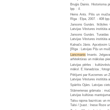
Bruģis Dainis. Historisma pi
lpp. : il.
Heins Ants. Pilis un muižas
Rīga : Elpa, 2007. - 408 lpp
Jansons Gunārs. Ikšķiles v
Latvijas Vēstures institūta ap
Jansons Gunārs. Turaidas p
Latvijas Vēstures institūta a
Kalnačs Jānis. Apceļosim La
[Rīga : Latvijas Piļu un muiž
Lancmanis
Imants. Jelgava
arhitektūras un mākslas pie
Latvijas pērles : kultūrvēs
māksl. E.Vanadziņa ; fotogr.:
Pētījumi par Kurzemes un Zem
Latvijas Vēstures institūta apg
Spārītis Ojārs. Latvijas ciet
Stāmerienas grāmata : muiža
Latvijas kultūras mantojuma
Talsu rajona baznīcas un m
Talsi / [sast.: Inese Roze un