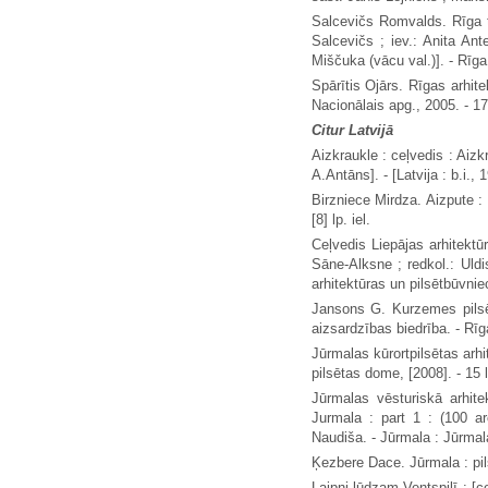
Salcevičs Romvalds. Rīga tu
Salcevičs ; iev.: Anita Ant
Miščuka (vācu val.)]. - Rīga
Spārītis Ojārs. Rīgas arhite
Nacionālais apg., 2005. - 17
Citur Latvijā
Aizkraukle : ceļvedis : Aizk
A.Antāns]. - [Latvija : b.i., 1
Birzniece Mirdza. Aizpute : 
[8] lp. iel.
Ceļvedis Liepājas arhitektū
Sāne-Alksne ; redkol.: Uldi
arhitektūras un pilsētbūvnie
Jansons G. Kurzemes pilsē
aizsardzības biedrība. - Rīg
Jūrmalas kūrortpilsētas arhi
pilsētas dome, [2008]. - 15 
Jūrmalas vēsturiskā arhitek
Jurmala : part 1 : (100 ar
Naudiša. - Jūrmala : Jūrmal
Ķezbere Dace. Jūrmala : pilsē
Laipni lūdzam Ventspilī : [ce