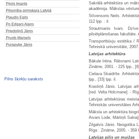
Sakrālā arhitektūra un māksl
Pijols Imants
akadēmija. Mākslas vēstures 
Pilsonība pirmskara Latvijā
Stīvensons Neils. Arhitektū
Plaudis Egils
112 lpp. : il.
Po Edgars Alans
Strautmanis Ivars. Dzīve
Priedoliņš Jānis
pilsētplānošanas fakultāte. A
Prusts Marsels
Transportbūvju estētika / R
Purapuķe Jānis
Tehniskā universitāte, 2007.
Latvijas arhitektūra
Bākule Irēna. Rātsnami Latv
Zinātne, 2001. - 225 lpp., [8
Cielava Skaidrīte. Arhitektū
Pilns šķirkļu saraksts
lpp., [33] lpp. il.
Krastiņš Jānis. Latvijas ar
[red. Velta Holcmane]. - Rīga 
Latvijas arhitektūras meista
Tehniskās universitātes Arhi
Māksla un arhitektūra biogrāf
Aivars Lode, Mārtiņš Salna].
Zilgalvis Jānis. Neogotika L
Rīga : Zinātne, 2005. - 359 l
Latvijas pilis un muižas