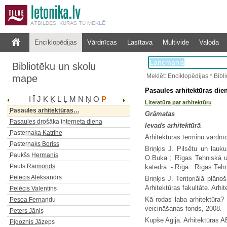
Enciklopēdijas
Vārdnīcas
Lasītava
Multivide
Valoda
Bibliotēku un skolu
Meklēt: Enciklopēdijas * Bib
mape
Pasaules arhitektūras diena
I
Ī
J
K
Ķ
L
Ļ
M
N
Ņ
O
P
Literatūra par arhitektūru
Pasaules arhitektūras…
Grāmatas
Pasaules drošāka interneta diena
Ievads arhitektūrā
Pasternaka Katrīne
Arhitektūras terminu vārdnīca.
Pasternaks Boriss
Briņķis J. Pilsētu un lauk
Paukšs Hermanis
O.Buka ; Rīgas Tehniskā uni
Pauls Raimonds
katedra. - Rīga : Rīgas Tehn
Pelēcis Aleksandrs
Briņķis J. Teritoriālā plān
Arhitektūras fakultāte. Arhi
Pelēcis Valentīns
Kā rodas laba arhitektūra? /
Pesoa Fernandu
veicināšanas fonds, 2008. - 
Peters Jānis
Kupše Agija. Arhitektūras ABC
Pīgoznis Jāzeps