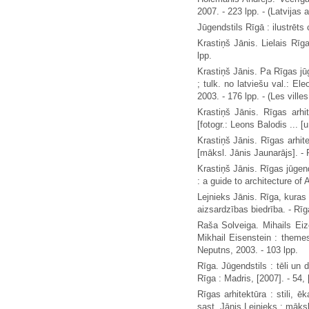
2007. - 223 lpp. - (Latvijas 
Jūgendstils Rīgā : ilustrēts
Krastiņš Jānis. Lielais Rīg
lpp.
Krastiņš Jānis. Pa Rīgas jūg
; tulk. no latviešu val.: El
2003. - 176 lpp. - (Les villes
Krastiņš Jānis. Rīgas arhi
[fotogr.: Leons Balodis ... [u
Krastiņš Jānis. Rīgas arhit
[māksl. Jānis Jaunarājs]. - 
Krastiņš Jānis. Rīgas jūgend
: a guide to architecture of
Lejnieks Jānis. Rīga, kuras
aizsardzības biedrība. - Rīga
Raša Solveiga. Mihails Eiz
Mikhail Eisenstein : theme
Neputns, 2003. - 103 lpp.
Rīga. Jūgendstils : tēli un d
Rīga : Madris, [2007]. - 54, [2
Rīgas arhitektūra : stili, ē
sast. Jānis Lejnieks ; māksl