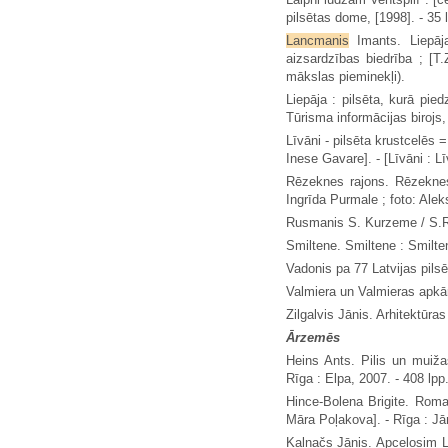
pilsētas dome, [1998]. - 35 
Lancmanis
Imants. Liepāj
aizsardzības biedrība ; [T.
mākslas pieminekļi).
Liepāja : pilsēta, kurā pied
Tūrisma informācijas birojs, 
Līvāni - pilsēta krustcelēs
Inese Gavare]. - [Līvāni : L
Rēzeknes rajons. Rēzeknes 
Ingrīda Purmale ; foto: Ale
Rusmanis S. Kurzeme / S.Rusm
Smiltene. Smiltene : Smilten
Vadonis pa 77 Latvijas pilsēt
Valmiera un Valmieras apkār
Zilgalvis Jānis. Arhitektūras
Ārzemēs
Heins Ants. Pilis un muižas
Rīga : Elpa, 2007. - 408 lpp
Hince-Bolena Brigite. Roma 
Māra Poļakova]. - Rīga : Jāņ
Kalnačs Jānis. Apceļosim La