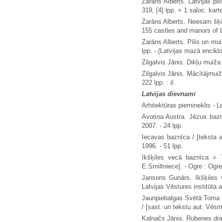
Zarāns Alberts. Latvijas pi
319, [4] lpp. + 1 saloc. kart
Zarāns Alberts. Neesam šķi
155 castles and manors of La
Zarāns Alberts. Pilis un mu
lpp. - (Latvijas mazā enciklo
Zilgalvis Jānis. Dikļu muiža
Zilgalvis Jānis. Mācītājmuiža
222 lpp. : il.
Latvijas dievnami
Arhitektūras piemineklis - Les
Avotiņa Austra. Jēzus bazn
2007. - 24 lpp.
Iecavas baznīca / [teksta 
1996. - 51 lpp.
Ikšķiles vecā baznīca = 
E.Smiltniece]. - Ogre : Ogr
Jansons Gunārs. Ikšķiles v
Latvijas Vēstures institūta ap
Jaunpiebalgas Svētā Toma b
/ [sast. un tekstu aut. Vēsm
Kalnačs Jānis. Rubenes drau