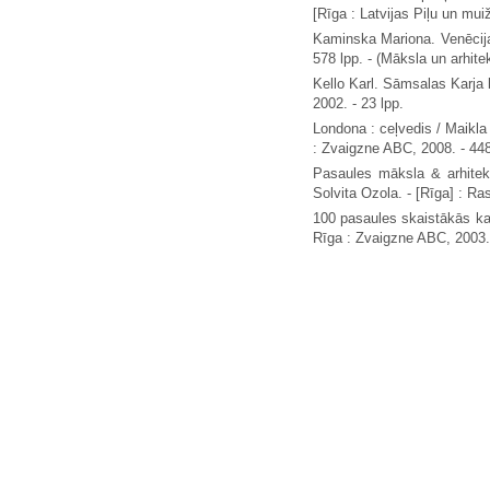
[Rīga : Latvijas Piļu un muiž
Kaminska Mariona. Venēcija
578 lpp. - (Māksla un arhitek
Kello Karl. Sāmsalas Karja b
2002. - 23 lpp.
Londona : ceļvedis / Maikla L
: Zvaigzne ABC, 2008. - 448 l
Pasaules māksla & arhitekt
Solvita Ozola. - [Rīga] : Rasa
100 pasaules skaistākās kate
Rīga : Zvaigzne ABC, 2003. -