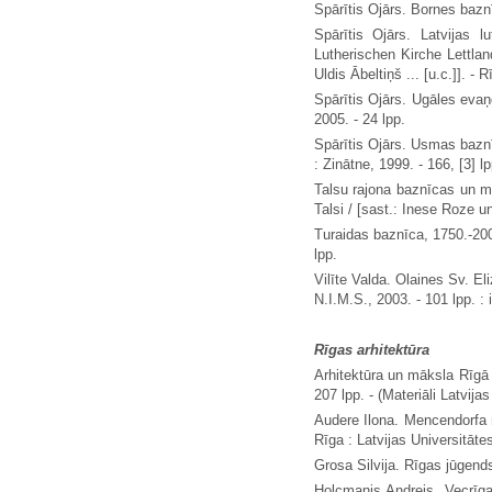
Spārītis Ojārs. Bornes baznī
Spārītis Ojārs. Latvijas
Lutherischen Kirche Lettland
Uldis Ābeltiņš ... [u.c.]]. - 
Spārītis Ojārs. Ugāles evaņģ
2005. - 24 lpp.
Spārītis Ojārs. Usmas baznīc
: Zinātne, 1999. - 166, [3] lp
Talsu rajona baznīcas un m
Talsi / [sast.: Inese Roze un
Turaidas baznīca, 1750.-200
lpp.
Vilīte Valda. Olaines Sv. E
N.I.M.S., 2003. - 101 lpp. : i
Rīgas arhitektūra
Arhitektūra un māksla Rīgā :
207 lpp. - (Materiāli Latvija
Audere Ilona. Mencendorfa 
Rīga : Latvijas Universitāte
Grosa Silvija. Rīgas jūgendsti
Holcmanis Andrejs. Vecrīga 