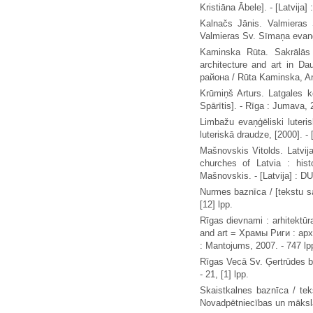
Kristiāna Ābele]. - [Latvija]
Kalnačs Jānis. Valmieras 
Valmieras Sv. Sīmaņa evanģē
Kaminska Rūta. Sakrālās 
architecture and art in 
района / Rūta Kaminska, Anit
Krūmiņš Arturs. Latgales 
Spārītis]. - Rīga : Jumava, 20
Limbažu evaņģēliski luteri
luteriskā draudze, [2000]. - 
Mašnovskis Vitolds. Latvij
churches of Latvia : hist
Mašnovskis. - [Latvija] : DU
Nurmes baznīca / [tekstu sag
[12] lpp.
Rīgas dievnami : arhitektūr
and art = Храмы Риги : архит
: Mantojums, 2007. - 747 lpp.
Rīgas Vecā Sv. Ģertrūdes baz
- 21, [1] lpp.
Skaistkalnes baznīca / tek
Novadpētniecības un mākslas