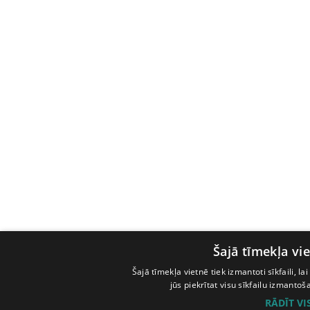
Šajā tīmekļa vie
Šajā tīmekļa vietnē tiek izmantoti sīkfaili, l
jūs piekrītat visu sīkfailu izmanto
RĀDĪT V