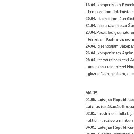
16.04.
komponistam
Pēter
. komponistam, folklorist
20.04.
dzejniekam, žurnāli
21.04.
angļu rakstniecei
Šar
23.04.
Pasaules grāmatu un
. tēlniekam
Kārlim Janson
24.04.
gleznotājam
Jāzepa
26.04.
komponistam
Agrim
28.04.
literatūrzinātniecei
An
. amerikāņu rakstniecei
Hār
. gleznotājam, grafiķim, s
MAIJS
01.05. Latvijas Republik
Latvijas iestāšanās Eirop
02.
05.
rakstniecei, tulkotāja
. aktierim, režisoram
Intam
04.05. Latvijas Republika