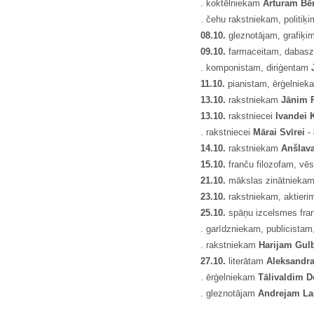
. koktēlniekam
Arturam B
ē
. čehu rakstniekam, politiķ
08.10.
gleznotājam, grafiķi
09.10.
farmaceitam, dabasz
. komponistam, diriģentam
11.10.
pianistam, ērģelnie
13.10.
rakstniekam
J
ā
nim 
13.10.
rakstniecei
Ivandei K
. rakstniecei
M
ā
rai Sv
ī
rei
-
14.10.
rakstniekam
Anšlav
15.10.
franču filozofam, vē
21.10.
mākslas zinātnieka
23.10.
rakstniekam, aktier
25.10.
spāņu izcelsmes fra
. garīdzniekam, publicista
. rakstniekam
Harijam Gul
27.10.
literātam
Aleksand
. ērģelniekam
T
ā
livaldim 
. gleznotājam
Andrejam L