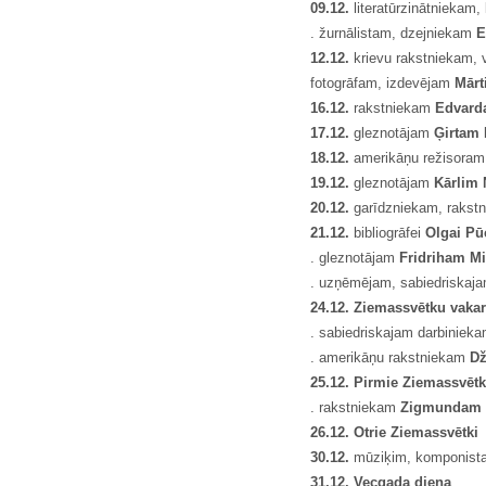
09.12.
literatūrzinātniekam, 
. žurnālistam, dzejniekam
E
12.12.
krievu rakstniekam,
fotogrāfam, izdevējam
M
ā
rt
16.12.
rakstniekam
Edvard
17.12.
gleznotājam
Ģ
irtam
18.12.
amerikāņu režisoram
19.12.
gleznotājam
Kārlim 
20.12.
garīdzniekam, rakstn
21.12.
bibliogrāfei
Olgai P
ū
. gleznotājam
Fridriham M
. uzņēmējam, sabiedriskaj
24.12. Ziemassv
ē
tku vaka
. sabiedriskajam darbiniek
. amerikāņu rakstniekam
Dž
25.12. Pirmie Ziemassv
ē
tk
. rakstniekam
Zigmundam 
26.12. Otrie Ziemassv
ē
tki
30.12.
mūziķim, komponis
31.12. Vecgada diena