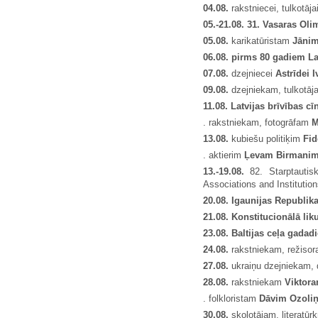
04.08.
rakstniecei, tulkotāja
05.-21.08. 31. Vasaras Oli
05.08.
karikatūristam
Jānim
06.08. pirms 80 gadiem La
07.08.
dzejniecei
Astr
ī
dei I
09.08.
dzejniekam, tulkotā
11.08. Latvijas br
ī
v
ī
bas c
ī
. rakstniekam, fotogrāfam
13.08.
kubiešu politiķim
Fid
. aktierim
Ļ
evam Birmani
13.-19.08.
82. Starptautiskā
Associations and Instituti
20.08. Igaunijas Republik
21.08. Konstitucionālā li
23.08. Baltijas ce
ļ
a gadad
24.08.
rakstniekam, režiso
27.08.
ukraiņu dzejniekam,
28.08.
rakstniekam
Viktor
. folkloristam
D
ā
vim Ozoli
30.08.
skolotājam, literatūrk