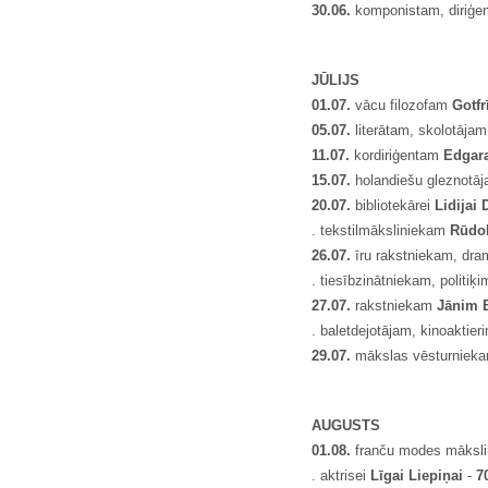
30.06.
komponistam, diriģe
JŪLIJS
01.07.
vācu filozofam
Gotf
05.07.
literātam, skolotāja
11.07.
kordiriģentam
Edgar
15.07.
holandiešu gleznotā
20.07.
bibliotekārei
Lidijai 
. tekstilmāksliniekam
R
ū
do
26.07.
īru rakstniekam, dr
. tiesībzinātniekam, politiķ
27.07.
rakstniekam
J
ā
nim B
. baletdejotājam, kinoaktier
29.07.
mākslas vēsturnieka
AUGUSTS
01.08.
franču modes māksl
. aktrisei
L
ī
gai Liepi
ņ
ai
-
7