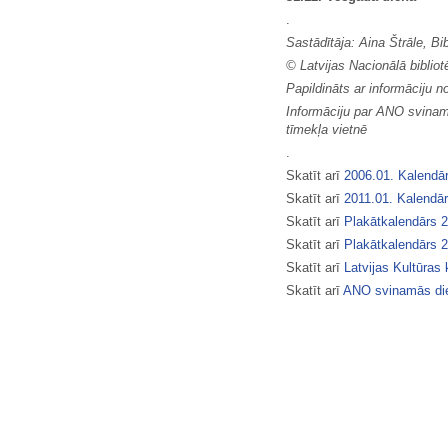
.
Sastādītāja: Aina Štrāle, Bib
© Latvijas Nacionālā biblio
Papildināts ar informāciju n
Informāciju par ANO svinama
tīmekļa vietnē
.
Skatīt arī
2006.01. Kalendār
Skatīt arī
2011.01. Kalendār
Skatīt arī
Plakātkalendārs 
Skatīt arī
Plakātkalendārs 
Skatīt arī
Latvijas Kultūras
Skatīt arī
ANO svinamās di