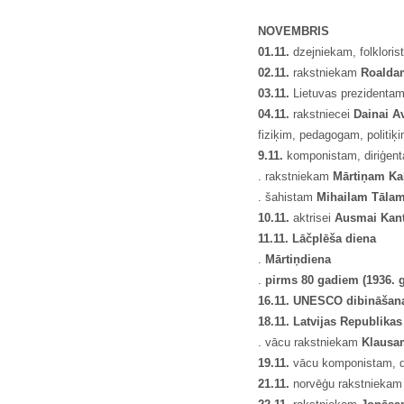
NOVEMBRIS
01.11.
dzejniekam, folklori
02.11.
rakstniekam
Roalda
03.11.
Lietuvas prezidentam
04.11.
rakstniecei
Dainai Av
fiziķim, pedagogam, politiķ
9.11.
komponistam, diriģen
. rakstniekam
M
ā
rti
ņ
am Ka
. šahistam
Mihailam T
ā
la
10.11.
aktrisei
Ausmai Kan
11.11. L
āč
pl
ē
ša diena
.
Mā
rti
ņ
diena
.
pirms 80 gadiem (1936. ga
16.11. UNESCO dibināšan
18.11. Latvijas Republika
. vācu rakstniekam
Klaus
19.11.
vācu komponistam, d
21.11.
norvēģu rakstnieka