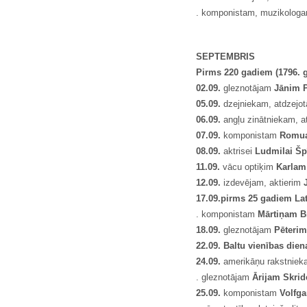
. komponistam, muzikolog
SEPTEMBRIS
Pirms 220 gadiem (1796. g
02.09.
gleznotājam
J
ā
nim 
05.09.
dzejniekam, atdzejotā
06.09.
angļu zinātniekam, a
07.09.
komponistam
Romua
08.09.
aktrisei
Ludmilai Šp
11.09.
vācu optiķim
Karlam
12.09.
izdevējam, aktierim
17.09.
pirms 25 gadiem Lat
. komponistam
M
ā
rti
ņ
am B
18.09.
gleznotājam
P
ē
teri
22.09. Baltu vien
ī
bas dien
24.09.
amerikāņu rakstniek
. gleznotājam
Ā
rijam Skri
25.09.
komponistam
Volfg