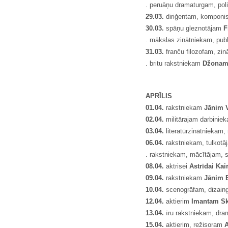
. peruāņu dramaturgam, pol
29.03.
diriģentam, kompon
30.03.
spāņu gleznotājam
F
. mākslas zinātniekam, pub
31.03.
franču filozofam, zi
. britu rakstniekam
Džonam
APRĪLIS
01.04.
rakstniekam
Jānim 
02.04.
militārajam darbinie
03.04.
literatūrzinātniekam
06.04.
rakstniekam, tulkot
. rakstniekam, mācītājam, 
08
.04.
aktrisei
Astrīdai Kair
09
.04.
rakstniekam
Jānim 
10.04.
scenogrāfam, dizaing
12.04.
aktierim
Imantam Sk
13.04.
īru rakstniekam, dr
15.04.
aktierim, režisoram
A