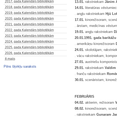
2017. gada Kalendārs bibliotēkām
13.01.
rakstniekam
Jānim 
2018. gada Kalendārs bibliotēkām
14.01.
literatūras vēsturnie
2019. gada Kalendārs bibliotēkām
. angļu rakstniekam
Hjū Lo
2020. gada Kalendārs bibliotēkām
17.01.
kinorežisoram, scen
2021. gada Kalendārs bibliotēkām
. ārstam, medicīnas vēstu
2022. gada Kalendārs bibliotēkām
19.01.
angļu rakstniekam
D
2023. gada Kalendārs bibliotēkām
20.01.
1991. gada barikāžu 
2024. gada Kalendārs bibliotēkām
. amerikāņu kinorežisoram
2025. gada Kalendārs bibliotēkām
24.01.
skolotājam, rakstnie
2026. gada Kalendārs bibliotēkām
. vācu rakstniekam, kompo
8.maijs
27.01.
austriešu komponis
Pilns šķirkļu saraksts
29.01.
rakstniekam
Valdim
. franču rakstniekam
Romē
30.01.
scenāristam, kinore
FEBRUĀRIS
04.02.
aktierim, režisoram
V
08.02.
kinorežisoram, scen
. rakstniekam
Gunaram Ja