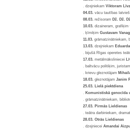
. dzejniekam
Viktoram Lī
04.03.
vācu tautības latvie
08.03.
režisoram
Dž. Dž. D
10.03.
dizaineram, grafiķim
. ķīmiķim
Gustavam Vana
11.03.
grāmatzinātniekam, b
13.03.
dzejniekam
Eduarda
. bijušā Rīgas operetes teā
17.03.
metālmāksliniecei
Lī
. baltvācu politiķim, jurist
. krievu gleznotājam
Mihai
18.03.
gleznotājam
Janim 
25.03. Lielā piektdiena
.
Komunistiskā genocīda 
. grāmatzinātniekam, bibli
27.03. Pirmās Lieldienas
. teātra darbiniekam, dram
28.03. Otrās Lieldienas
. dzejniecei
Amandai Aizpu