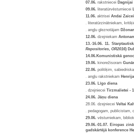
07.06.
rakstniecei
Dagnijai
09
.06.
literatūrvēsturniecei
11.06.
aktrisei
Andai Zaicei
. literatūrzinātniekam, krit
. angļu gleznotājam
Džona
12
.06.
dzejniekam
Antona
13.
-
16.06. 11. Starptautis
Repositories
,
OR2016
) Dub
14
.06.
Komunistiskā genoc
19.06.
kinorežisoram
Gunār
22.06.
politiķim, sabiedris
. angļu rakstniekam
Henrij
23.06. Līgo diena
. dzejniecei
Tirzmalietei - 
24.06. Jāņu diena
28.06. dzejniecei
Veltai Kal
. pedagogam, publicistam,
29.06.
vēsturniekam, bibli
29.06.
-
01.07. Eiropas zinā
gadskārtējā konference He