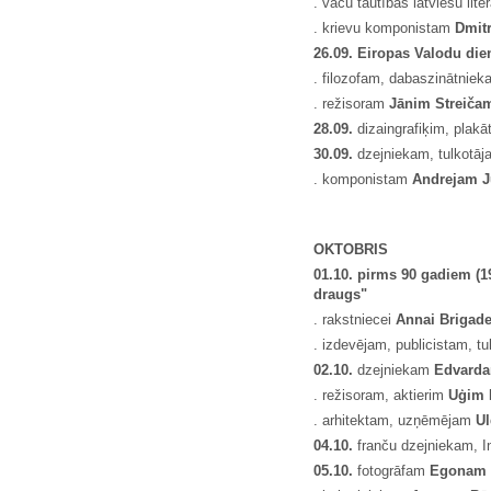
. vācu tautības latviešu li
. krievu komponistam
Dmitr
26.09. Eiropas Valodu die
. filozofam, dabaszinātniek
. režisoram
J
ā
nim Strei
č
a
28.09.
dizaingrafiķim, plak
30.09.
dzejniekam, tulkotāj
. komponistam
Andrejam J
OKTOBRIS
01.10. pirms 90 gadiem (1
draugs"
. rakstniecei
Annai Brigade
. izdevējam, publicistam, t
02.10.
dzejniekam
Edvarda
. režisoram, aktierim
U
ģ
im 
. arhitektam, uzņēmējam
Ul
04.10.
franču dzejniekam, I
05.10.
fotogrāfam
Egonam 