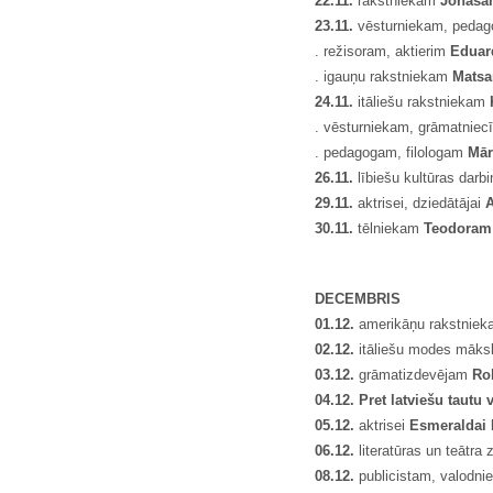
22.11.
rakstniekam
Jon
ā
sa
23.11.
vēsturniekam, peda
. režisoram, aktierim
Eduar
. igauņu rakstniekam
Matsa
24.11.
itāliešu rakstniekam
. vēsturniekam, grāmatniec
. pedagogam, filologam
M
ā
r
26.11.
lībiešu kultūras darb
29.11.
aktrisei, dziedātājai
A
30.11.
tēlniekam
Teodoram
DECEMBRIS
01.12.
amerikāņu rakstnie
02.12.
itāliešu modes māks
03.12.
grāmatizdevējam
Ro
04.12. Pret latviešu tautu 
05.12.
aktrisei
Esmeraldai 
06.12.
literatūras un teātra
08.12.
publicistam, valodn