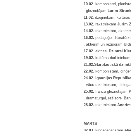
10.02.
komponistei, pianist
. gleznotājam
Larim Strun
11.02.
dzejniekam, kultūras 
13.02.
rakstniekam
Jurim 
14.02.
rakstniekam, aktieri
16.02.
pedagoģei, literatūrz
. aktierim un režisoram
Uld
17.02.
aktrisei
Dzintrai Klē
19.02.
kultūras darbiniekam
21.02.
Starptautiskā dzimt
22.02.
komponistam, diriģ
24.02. Igaunijas Republik
. vācu rakstniekam, filolo
25.02.
franču gleznotājam
P
. dramaturģei, režisorei
Baņ
28.02.
rakstniekam
Andrim
MARTS
02.03.
kinoscenāristam
Alv