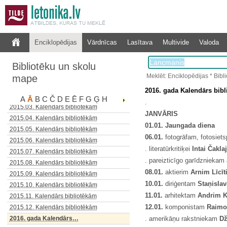
2014.06. Kalendārs bibliotēkām
2014.07. Kalendārs bibliotēkām
2014.08. Kalendārs bibliotēkām
2014.09. Kalendārs bibliotēkām
Enciklopēdijas
Vārdnīcas
Lasītava
Multivide
Valoda
2014.10. Kalendārs bibliotēkām
2014.11. Kalendārs bibliotēkām
Bibliotēku un skolu
2014.12. Kalendārs bibliotēkām
Meklēt: Enciklopēdijas * Bib
mape
2015.01. Kalendārs bibliotēkām
2016. gada Kalendārs bib
2015.02. Kalendārs bibliotēkām
A
Ā
B
C
Č
D
E
Ē
F
G
Ģ
H
.
2015.03. Kalendārs bibliotēkām
JANVĀRIS
2015.04. Kalendārs bibliotēkām
01.01. Jaungada diena
2015.05. Kalendārs bibliotēkām
06.01.
fotogrāfam, fotosiet
2015.06. Kalendārs bibliotēkām
. literatūrkritiķei
Intai Čaklaj
2015.07. Kalendārs bibliotēkām
. pareizticīgo garīdzniekam
2015.08. Kalendārs bibliotēkām
08.01.
aktierim
Arnim Līcīt
2015.09. Kalendārs bibliotēkām
10.01.
diriģentam
Staņisla
2015.10. Kalendārs bibliotēkām
11.01.
arhitektam
Andrim 
2015.11. Kalendārs bibliotēkām
12.01.
komponistam
Raimo
2015.12. Kalendārs bibliotēkām
2016. gada Kalendārs…
. amerikāņu rakstniekam
D