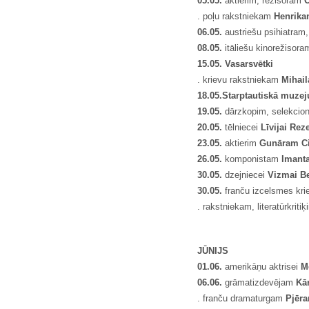
05.05.
aktierim, režisoram
O
. poļu rakstniekam
Henrika
06.05.
austriešu psihiatram
08.05.
itāliešu kinorežisor
15.05. Vasarsvētki
. krievu rakstniekam
Mihai
18
.05.
Starptautiskā muzej
19.05.
dārzkopim, selekci
20.05.
tēlniecei
Līvijai Rez
23.05.
aktierim
Gunāram Ci
26.05.
komponistam
Imant
30.05.
dzejniecei
Vizmai Be
30.05.
franču izcelsmes kri
. rakstniekam, literatūrkriti
JŪNIJS
01.06.
amerikāņu aktrisei
M
06.06.
grāmatizdevējam
Kā
. franču dramaturgam
Pjēr