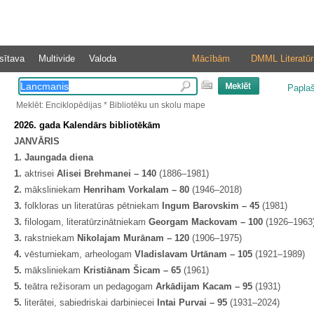
sītava
Multivide
Valoda
Mācībām
DMML Literatūr
Papla
Meklēt: Enciklopēdijas * Bibliotēku un skolu mape
2026. gada Kalendārs bibliotēkām
JANVĀRIS
1. Jaungada diena
1.
aktrisei
Alisei Brehmanei – 140
(1886–1981)
2.
māksliniekam
Henriham Vorkalam – 80
(1946–2018)
3.
folkloras un literatūras pētniekam
Ingum Barovskim – 45
(1981)
3.
filologam, literatūrzinātniekam
Georgam Mackovam – 100
(1926–1963
3.
rakstniekam
Nikolajam Murānam – 120
(1906–1975)
4.
vēsturniekam, arheologam
Vladislavam Urtānam – 105
(1921–1989)
5.
māksliniekam
Kristiānam Šicam – 65
(1961)
5.
teātra režisoram un pedagogam
Arkādijam Kacam – 95
(1931)
5.
literātei, sabiedriskai darbiniecei
Intai Purvai – 95
(1931–2024)