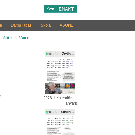
IENĀKT
a
Darba lapas
Skola
ABONĒ
šinātā meklēšana
)
2026. I. Kalendārs —
janvāris