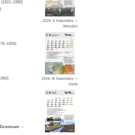
5
(1921–1990)
)
2026. II. Kalendārs —
februāris
876–1934)
1960)
2026. III. Kalendārs —
marts
m Dziesmam
–