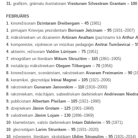
31.
grafiķim, grāmatu ilustratoram
Viesturam Silvestram Grantam – 100
FEBRUĀRIS
1
. kinorežisoram
Dzintaram Dreibergam
–
45
(1981)
1
. pirmajam Krievijas prezidentam
Borisam Jeļcinam
–
95
(1931–2007)
2.
māksliniekam un dizainerim
Artūram Analtam
(pazīstams kā
Arthur A
4
. komponistei, vijolniecei un mūzikas pedagoģei
Anitrai Tumševicai
–
5
4
. aktierim, režisoram
Valdim Lūriņam
–
75
(1951)
7
. etnogrāfam un literātam
Mikum Skruzītim
–
165
(1861–1905)
8
. instalāciju māksliniekam
Oļegam Tilbergam
–
70
(1956)
8
. kinorežisoram, scenāristam, rakstniekam
Aivaram Freimanim
–
90
(1
8.
keramiķei, gleznotājai
Irēnai Megnei – 105
(1921–2006)
8
. rakstniekam
Gunaram Janovskim
–
110
(1916–2000)
8
. rakstniekam, mācītājam, sabiedriskam darbiniekam
Andrievam Nied
9.
publicistam
Albertam Pleišam
–
105
(1921–1990)
9
. dzejniekam
Jānim Grotam
–
125
(1901–1968)
9
. valodniekam
Jānim Lojam
–
130
(1896–1969)
10
. klarnetistam, valsts darbiniekam
Intam Dālderim
–
55
(1971)
10
. gleznotājam
Larim Strunkem
–
95
(1931–2020)
10
. inženierim, literātam, skolotājam
Uldim Strupulim
–
95
(1931–2014)