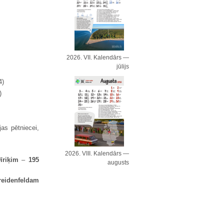
2026. VII. Kalendārs —
jūlijs
4)
)
as pētniecei,
2026. VIII. Kalendārs —
īriķim
–
195
augusts
reidenfeldam