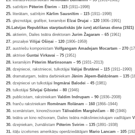
25.
satīriķim
Pēterim Ēterim
–
115
(1911
–
1998)
25.
literātam, satīriķim
Kārlim Sausnītim
–
115
(1911–1998)
25.
gleznotājai, grafiķei, keramiķei
Elzai Drujai – 120
1906–1991)
26.
Latvijas Republikas starptautiskās (
de iure
) atzīšanas diena (1921)
26.
aktierim, Dailes teātra direktoram
Jurim Žagaram
–
65
(1961)
27.
prozaiķei
Vilijai Ošiņai
–
120
(1906–1959)
27.
austriešu komponistam
Volfgangam Amadejam Mocartam
–
270
(1
28.
aktrisei
Guntai Virkavai
–
75
(1951)
28.
keramiķim
Pēterim Martinsonam – 95
(1931–2013)
28.
dzejniecei, rakstniecei, tulkotājai
Valijai Brutānei – 115
(1911–1990)
28.
dramaturgam, teātra darbiniekam
Jānim Jēpem-Baldzēnam
–
135
(1
29.
dzejniecei un tulkotājai
Ingmārai Balodei
–
45
(1981)
29.
tulkotājai
Silvijai Ģibietei
–
80
(1946)
29.
publicistam, rakstniekam
Valdim Indrupam – 90
(1936–2008)
29.
franču rakstniekam
Romēnam Rolānam
–
160
(1866–1944)
30.
scenāristam, kinorežisoram
Tālivaldim Margēvičam
–
80
(1946)
30.
teātra un kino režisoram, Dailes teātra mākslinieciskajam vadītājam
V
30.
dzejniekam, žurnālistam
Pēterim Svirim – 135
(1891–1938)
31.
itāļu izcelsmes amerikāņu operdziedātājam
Mario Lancam
–
105
(19