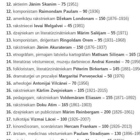
12.
aktierim
Jānim Skanim
–
75
(1951)
12.
komponistam
Raimondam Paulam
–
90
(1936)
12.
amerikāņu rakstniekam
Džekam Londonam – 150
(1876–1916)
13.
rakstniecei
Ievai Melgalvei – 45
(1981)
13.
dzejniekam un literatūrzinātniekam
Mārim Salējam
–
55
(1971)
13.
komponistam, diriģentam
Ringoldam Orem – 95
(1931–1968)
13.
rakstniekam
Jānim Akurateram
–
150
(1876–1937)
13.
etnogrāfam, pirmajam latviešu kartogrāfam
Matīsam Siliņam – 165
(
14.
literatūras vēsturniecei, muzeju darbiniecei
Andrai Konstei
–
70
(1956
15.
folkloristam, literatūrzinātniekam
Pēterim Birkertam – 145
(1881–195
16.
dramaturģei un prozaiķei
Margaritai Perveņeckai – 50
(1976)
16.
arheoloģei
Antonijai Vilcānei
–
70
(1956)
16.
rakstniekam
Kārlim Zvejniekam – 105
(1921–2015)
16.
pedagogam, rakstniekam
Voldemāram Eliasam – 155
(1871–1892)
16.
rakstniekam
Doku Atim
–
165
(1861–1903)
16.
dzejniekam un publicistam
Mārim Reinbergam – 200
(1826–1861)
17.
tulkotājai
Vizmai Lācei – 100
(1926–2007)
17.
kinorežisoram, scenāristam
Hercam Frankam – 100
(1926–2013)
17.
ārstam, medicīnas vēsturniekam
Paulam Stradiņam
–
130
(1896–19