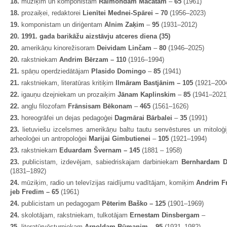
18.
mūziķim un komponistam
Raimondam Macatam
–
65
(1961)
18.
prozaiķei, redaktorei
Lienītei Mednei-Spārei – 70
(1956–2023)
19.
komponistam un diriģentam
Alnim Zaķim
–
95
(1931–2012)
20. 1991. gada barikāžu aizstāvju atceres diena (35)
20.
amerikāņu kinorežisoram
Deividam Linčam
–
80
(1946–2025)
20.
rakstniekam
Andrim Bērzam – 110
(1916–1994)
21.
spāņu operdziedātājam
Plasido Domingo
–
85
(1941)
21.
rakstniekam, literatūras kritiķim
Ilmāram Bastjānim – 105
(1921–200
22.
igauņu dzejniekam un prozaiķim
Jānam Kaplinskim
–
85
(1941–2021
22.
angļu filozofam
Frānsisam Bēkonam
–
465
(1561–1626)
23.
horeogrāfei un dejas pedagoģei
Dagmārai Bārbalei
–
35
(1991)
23.
lietuviešu izcelsmes amerikāņu baltu tautu senvēstures un mitoloģij
arheoloģei un antropoloģei
Marijai Gimbutienei
–
105
(1921–1994)
23.
rakstniekam
Eduardam Švernam – 145
(1881 – 1958)
23.
publicistam, izdevējam, sabiedriskajam darbiniekam
Bernhardam D
(1831–1892)
24.
mūziķim, radio un televīzijas raidījumu vadītājam, komiķim
Andrim F
jeb Fredim – 65
(1961)
24.
publicistam un pedagogam
Pēterim Baško – 125
(1901–1969)
24.
skolotājam, rakstniekam, tulkotājam
Ernestam Dinsbergam
–
25.
literatūrvēsturniekam
Arnoldam Būmanim
–
95
(1931
–
1982)