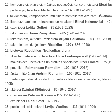
10
. komponistei, pianistei, mūzikas pedagoģei, koncertmeistarei
Elgai I
10
. pedagoģei, tulkotājai
Martai Bērziņai
–
140
(1886–1948)
11.
folkloristam, komponistam, multiinstrumentālistam
Artūram Uškāna
12.
literatūrzinātniecei, rakstniecei un redaktorei
Elīnai Kokarevičai
–
40
12.
dzejniecei
Lolitai Gulbei
–
95
(1931–2023)
13
. rakstniekam
Jurim Zvirgzdiņam
–
85
(1941–2023)
14
. rakstniekam, aktierim, režisoram
Ārijam Geikinam
–
90
(1936–2008)
14
. rakstniekam, dzejniekam
Rieteklim
–
170
(1856–1940)
16. Lietuvas Republikas Neatkarības diena
16.
filozofei, pētniecei un tulkotājai
Elgai Freibergai
–
70
(1956–2014)
16.
māksliniecei, heraldikas un grafikas speciālistei
Ilzei Lībietei
–
75
(19
16
. prozaiķim
Raimondam Pormalim
–
100
(1926–2012)
16
. ārstam, literātam
Andrim Ritmanim
–
100
(1926–2018)
16
. pedagoģei, klasisko valodu un antīkās literatūras speciālistei, literat
1995)
17
. aktrisei
Dzintrai Klētniecei
–
80
(1946–2016)
17
. dzejniekam
Pēterim Iklavam
–
115
(1911–1986)
18
. dzejniecei
Leldei Čatei
–
60
(1966)
18
. publicistei, bibliotekārei
Līvijai Vītoliņai
–
115
(1911–1994)