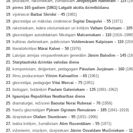
18
. prozaiķim, rakstniekam, žurnālistam
Jevgeņijam Ratneram
–
115
(19
19
.
pirms 165 gadiem (1861) Latgalē atcēla dzimtbūšanu
19
. vijolniecei
Baibai Skridei
–
45
(1981)
19
. gleznotājai un mākslas zinātniecei
Sigitai Daugulei
–
55
(1971)
19.
rakstniekam, teātra vēsturniekam un kritiķim
Valtam Grēviņam
–
10
19.
gleznotājam autodidaktam Nikolajam
Malceniekam
–
110
(1916–1988
19
. kultūras darbiniekam, publicistam
Voldemāram Kalpiņam
–
110
(191
20
. literatūrkritiķei
Mārai Kalvei
–
50
(1976)
20
. Latvijas armijas virspavēlniekam ģenerālim
Jānim Balodim
–
145
(18
21
.
Starptautiskā dzimtās valodas diena
22
. komponistam, diriģentam, pedagogam
Pāvulam Jurjānam
–
160
(18
23
. filmu producentam
Vilnim Kalnaellim
–
65
(1961)
23
. gleznotājai, pedagoģei
Vitai Mercai
–
75
(1951)
23
. biologam, botāniķim
Paulam Galeniekam
–
135
(1891–1962)
24
.
Igaunijas Republikas Neatkarības diena
25
. dramaturģei, režisorei
Baņutai Norai Rubesai
–
70
(1956)
25
. franču gleznotājam
Pjēram Ogistam Renuāram
–
185
(1841–1919)
26.
dzejniekam
Olafam Stumbram
–
95
(1931–1996)
27.
teātra kritiķim, žurnālistam
Atim Rozentālam
–
55
(1971)
27.
inženierim, mūziķim, dzejniekam
Jānim Osvaldam Muižniekam
–
1