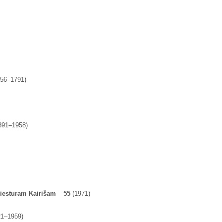
756–1791)
891
–
1958)
iesturam Kairišam
–
55
(1971)
21–1959)