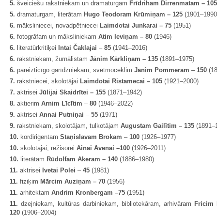
5.
šveiciešu rakstniekam un dramaturgam
Frīdriham Dirrenmatam – 10
5.
dramaturgam, literātam
Hugo Teodoram Krūmiņam – 125
(1901–1990
6.
māksliniecei, novadpētniecei
Laimdotai Junkarai – 75
(1951)
6.
fotogrāfam un māksliniekam
Atim Ieviņam – 80
(1946)
6.
literatūrkritiķei
Intai Čaklajai
–
85
(1941–2016)
6.
rakstniekam, žurnālistam
Jānim Kārkliņam – 135
(1891–1975)
6.
pareizticīgo garīdzniekam, svētmoceklim
Jānim Pommeram
–
150
(1
7.
rakstniecei, skolotājai
Laimdotai Ristamecai – 105
(1921–2000)
7.
aktrisei
Jūlijai Skaidrītei – 155
(1871–1942)
8.
aktierim
Arnim Līcītim
–
80
(1946–2022)
9.
aktrisei
Annai Putniņai
–
55
(1971)
9.
rakstniekam, skolotājam, tulkotājam
Augustam Gailītim – 135
(1891–
10.
kordiriģentam
Staņislavam Brokam
–
100
(1926–1977)
10.
skolotājai, režisorei
Ainai Avenai –
100
(1926–2011)
10.
literātam
Rūdolfam Akeram – 140
(1886–1980)
11.
aktrisei
Ivetai Polei
–
45
(1981)
11.
fiziķim
Mārcim Auziņam – 70
(1956)
11.
arhitektam
Andrim Kronbergam –
75
(1951)
11.
dzejniekam, kultūras darbiniekam, bibliotekāram, arhivāram
Frici
120
(1906–2004)