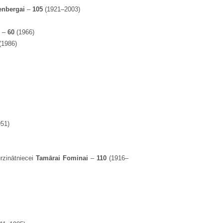
genbergai
–
105
(1921–2003)
m
–
60
(1966)
(1986)
51)
ūrzinātniecei
Tamārai Fominai
–
110
(1916–