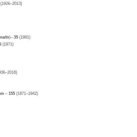
(1926–2013)
nalts
)
–
35
(1991)
5
(1971)
936–2018)
ram
–
155
(1871–1942)