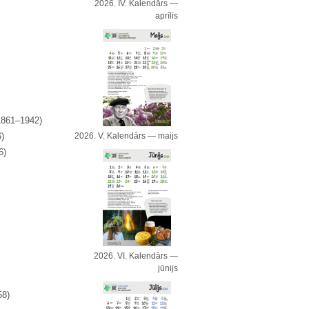
2026. IV. Kalendārs —
aprīlis
1861–1942)
)
2026. V. Kalendārs — maijs
6)
2026. VI. Kalendārs —
jūnijs
58)