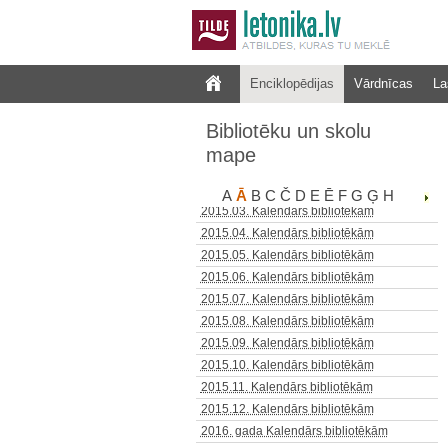
2014.06. Kalendārs bibliotēkām
2014.07. Kalendārs bibliotēkām
2014.08. Kalendārs bibliotēkām
2014.09. Kalendārs bibliotēkām
Enciklopēdijas
Vārdnīcas
La
2014.10. Kalendārs bibliotēkām
2014.11. Kalendārs bibliotēkām
Bibliotēku un skolu
2014.12. Kalendārs bibliotēkām
mape
2015.01. Kalendārs bibliotēkām
2015.02. Kalendārs bibliotēkām
A
Ā
B
C
Č
D
E
Ē
F
G
Ģ
H
2015.03. Kalendārs bibliotēkām
2015.04. Kalendārs bibliotēkām
2015.05. Kalendārs bibliotēkām
2015.06. Kalendārs bibliotēkām
2015.07. Kalendārs bibliotēkām
2015.08. Kalendārs bibliotēkām
2015.09. Kalendārs bibliotēkām
2015.10. Kalendārs bibliotēkām
2015.11. Kalendārs bibliotēkām
2015.12. Kalendārs bibliotēkām
2016. gada Kalendārs bibliotēkām