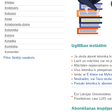
Kļūdas
Knitelvers
Kobzars
Koda
Kolaborantu dzeja
Kolomijka
Kolons
Koļadka
Izglītības iestādēm
Komēdija
Komentāri
Ja skola abonē letonika.lv
Pilns šķirkļu saraksts
Komikss
Lasīt un mācīties var no j
Komiskais
Mācībām nepieciešamo satur
Komma
Viss letonika.lv pieejama
Kompletorijs
Ienāc ar
E-klase vai Myk
Noskaidro, vai Tava skola 
Kompozīcija
Piesaki letonika.lv abone
Konkrētā dzeja
Konsonanse
Esi Latvijas Universitāte
Konstruktīvisms
Pieslēdzies caur LUIS va
Kontaminācija
Konteksts
Abonēšanas iespēja