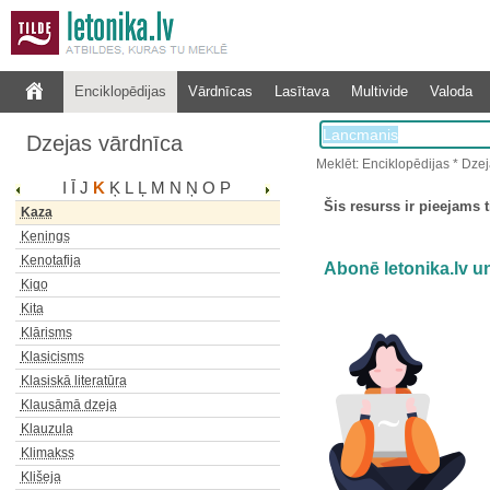
Kapsētas lirika
Karātavu humors
Karole
Enciklopēdijas
Vārdnīcas
Lasītava
Multivide
Valoda
Kasīda
Katalekse
Dzejas vārdnīca
Katarse
Katrēns
Meklēt: Enciklopēdijas * Dze
I
Ī
J
K
Ķ
L
Ļ
M
N
Ņ
O
P
Kavi
Šis resurss ir pieejams t
Kaza
Kenings
Kenotafija
Abonē letonika.lv un
Kigo
Kita
Klārisms
Klasicisms
Klasiskā literatūra
Klausāmā dzeja
Klauzula
Klimakss
Klišeja