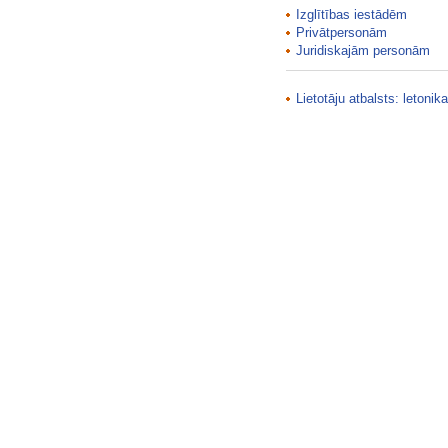
Kopla
Izglītības iestādēm
Korālis
Privātpersonām
Korifejs
Juridiskajām personām
Koris
Kosmopolītu lieta
Lietotāju atbalsts:
letonika
Krāsu simbolika
Krētiks
Kritērijs
Kritika
Krīvs
Ksenijas
Kuplets
Kurcumi
Kurtuāzā dzeja
Kvantitatīvā sistēma
Kvarta
Kvinta
Kvintilja