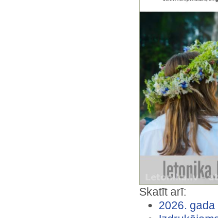
2025. VII. Kalendārs — jūlijs
2025. VIII. Kalendārs — augusts
2025. X. Kalendārs — oktobris
2025. XI. Kalendārs — novembris
2025. XII. Kalendārs — decembris
2026. I. Kalendārs — janvāris
2026. II. Kalendārs — februāris
2026. III. Kalendārs — marts
2026. IV. Kalendārs — aprīlis
2026. V. Kalendārs — maijs
2026. VI. Kalendārs — jūnijs
2026. VII. Kalendārs — jūlijs
2026. VIII. Kalendārs — augusts
Ādamsons Eriks
Adventa vainaga svecītes
Alberinga Marta
Alberts Eglītis
Alberts Eglītis
Skatīt arī:
Alberts Eglītis
2026. gada 
Alberts Eglītis
Alberts Eglītis