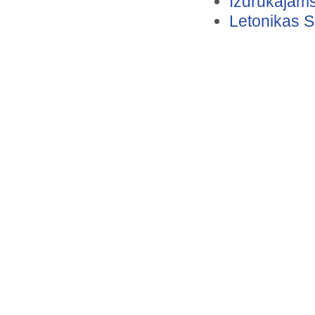
Izdrukājam
Alises ielas tornis
Letonikas S
Alunāns Juris
Ancītis Valdemārs
Ancītis Valdemārs
Apsīšu Jēkabs
Ar skolotāju G.Reini
Arbuzova Jeļena
Arvis Grods
Augusts Dombrovskis
Avena Aina
Avena Aina kopā ar vecākiem…
Baltā baznīca Vecmīlgrāvī
Belmondo Žans Pols
Bišumuiža
Blokmuiža
Bukšs Vilis
Doniceti Gaetāno
Dubnas upe HES darbības laikā,…
Dubnas upe pirms aizsprosta,…
Dzejas dienas Saldū