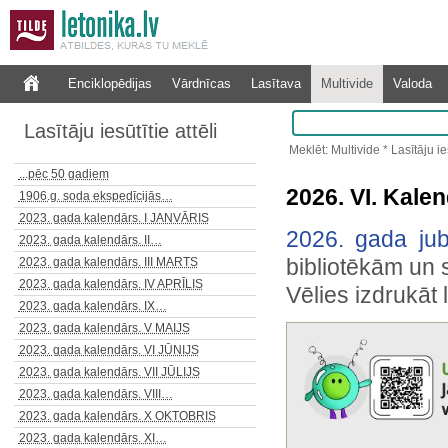
Enciklopēdijas
Vārdnīcas
Lasītava
Multivide
Valoda
Lasītāju iesūtītie attēli
Meklēt: Multivide * Lasītāju ies
...pēc 50 gadiem
2026. VI. Kalen
1906.g. soda ekspedīcijās…
2023. gada kalendārs. I JANVĀRIS
2026. gada jub
2023. gada kalendārs. II…
bibliotēkām un 
2023. gada kalendārs. III MARTS
2023. gada kalendārs. IV APRĪLIS
Vēlies izdrukāt 
2023. gada kalendārs. IX…
2023. gada kalendārs. V MAIJS
2023. gada kalendārs. VI JŪNIJS
2023. gada kalendārs. VII JŪLIJS
2023. gada kalendārs. VIII…
2023. gada kalendārs. X OKTOBRIS
2023. gada kalendārs. XI…