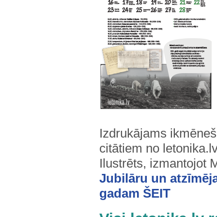
Izdrukājams ikmēneša
citātiem no letonika.
Ilustrēts, izmantojot 
Jubilāru un atzīmē
gadam ŠEIT