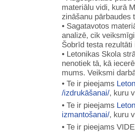
materiālu vidi, kurā M
zināšanu pārbaudes t
• Sagatavotos materiā
analizē, cik veiksmīg
Šobrīd testa rezultāti
• Letonikas Skola str
nenotiek tā, kā iecerē
mums. Veiksmi darbā 
• Te ir pieejams
Leton
/izdrukāšanai/
, kuru v
• Te ir pieejams
Leton
izmantošanai/
, kuru 
• Te ir pieejams VID