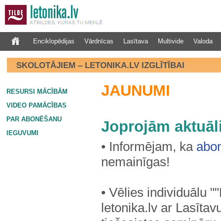
Enciklopēdijas
Vārdnīcas
Lasītava
Multivide
Valoda
SKOLOTĀJIEM ‒ LETONIKA.LV IZGLĪTĪBAI
JAUNUMI
RESURSI MĀCĪBĀM
VIDEO PAMĀCĪBAS
PAR ABONĒŠANU
Joprojām aktuāli
IEGUVUMI
• Informējam, ka
abo
nemainīgas!
• Vēlies individuālu "
letonika.lv ar Lasīta