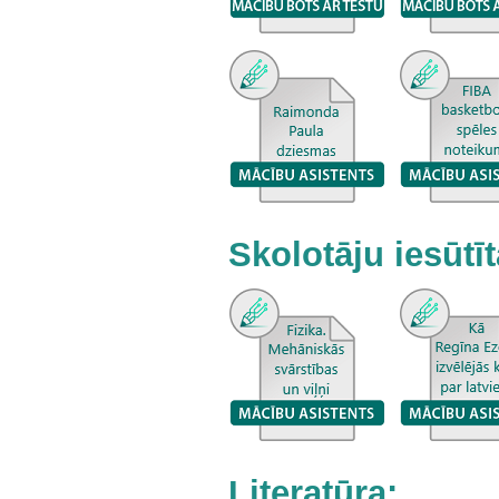
Skolotāju iesūtī
Literatūra: