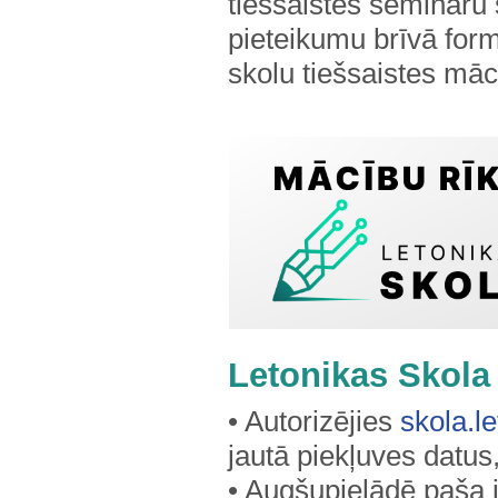
tiešsaistes semināru 
pieteikumu brīvā for
skolu tiešsaistes mā
Letonikas Skola
• Autorizējies
skola.le
jautā piekļuves datus
• Augšupielādē paša 