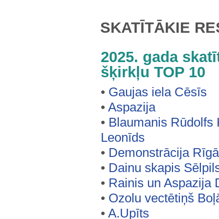
SKATĪTĀKIE RE
2025. gada skatī
šķirkļu TOP 10
•
Gaujas iela Cēsīs
•
Aspazija
•
Blaumanis Rūdolfs 
Leonīds
•
Demonstrācija Rīg
•
Dainu skapis Sēlpil
•
Rainis un Aspazija
•
Ozolu vectētiņš Bo
•
A.Upīts