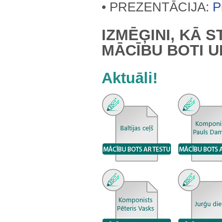
• PREZENTĀCIJA:
P
IZMĒĢINI, KĀ 
MĀCĪBU BOTI U
Aktuāli!