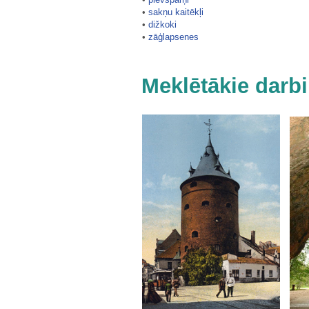
•
sakņu kaitēkļi
•
dižkoki
•
zāģlapsenes
Meklētākie darbi