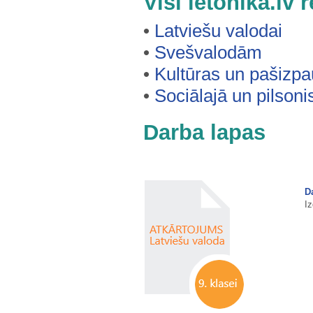
Visi letonika.lv
•
Latviešu valodai
•
Svešvalodām
•
Kultūras un pašizp
•
Sociālajā un pilson
Darba lapas
D
I