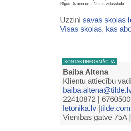
Rīgas Dizaina un mākslas vidusskola
Uzzini
savas skolas l
Visas skolas, kas abo
KONTAKTINFORMĀCIJA
Baiba Altena
Klientu attiecību vad
baiba.altena@tilde.l
22410872 | 6760500
letonika.lv
|
tilde.com
Vienības gatve 75A |