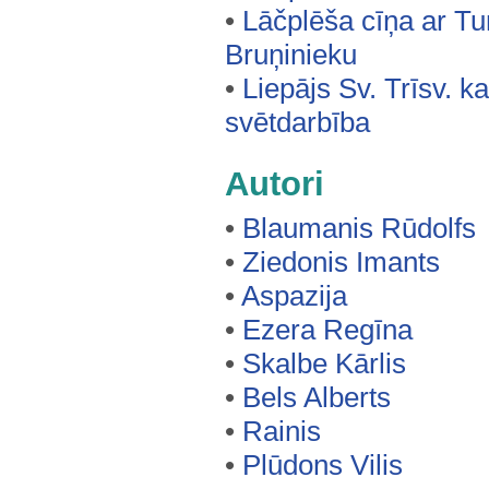
•
Lāčplēša cīņa ar T
Bruņinieku
•
Liepājs Sv. Trīsv. k
svētdarbība
Autori
•
Blaumanis Rūdolfs
•
Ziedonis Imants
•
Aspazija
•
Ezera Regīna
•
Skalbe Kārlis
•
Bels Alberts
•
Rainis
•
Plūdons Vilis