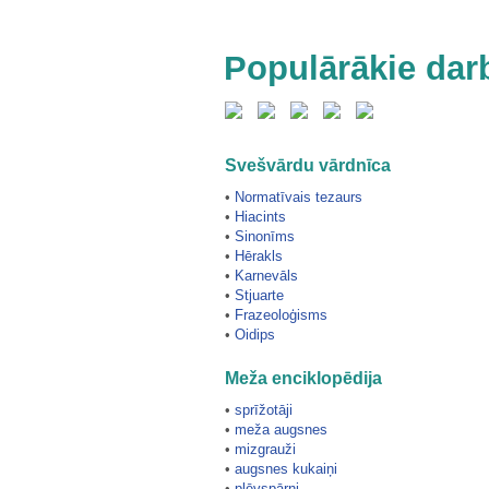
Populārākie darb
Svešvārdu vārdnīca
•
Normatīvais tezaurs
•
Hiacints
•
Sinonīms
•
Hērakls
•
Karnevāls
•
Stjuarte
•
Frazeoloģisms
•
Oidips
Meža enciklopēdija
•
sprīžotāji
•
meža augsnes
•
mizgrauži
•
augsnes kukaiņi
•
plēvspārņi